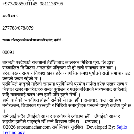
+977-9855031145, 9811136795
कम्पनी दर्ता नं.
277788/078/079
सञ्चार रजिस्ट्रारको कार्यालय बागमती प्रदेश, दर्ता नं.:
00091
बागमती प्रदेशको राजधानी हेटौँडाबाट लालरत्न मिडिया प्रा. लि द्धारा
सञ्चालित डिजिटल अनलाईन पत्रिका यो हो रातो समाचार डट कम ।
हरेक प्रहर सत्य र निश्पक्ष खबर हरेक नागरिक समक्ष पुर्याउने रातो समाचार डट
कमको कदम रहेको छ ।
प्रविधिले फड्को मारेको समयमा प्रविधिको प्रयोग मार्फत हरेक प्रहर सत्य र
निश्पक्ष खबर नागरिकहरु समक्ष पुर्याउन र पत्रकारिताको माध्यमबाट सहिलाई
सहि गलतलाई गलत भन्न हामी पछि हट्ने छैनौँ ।
हामी कसैको व्यक्तीगत होइनौ सबैको स।झा हौँ । समाचार, कला साहित्य
मनोरञ्जन, बिचारका प्रस्तुती र भिडियो समाग्रीहरु पस्कने हाम्रो कर्तव्य हुने छ
।
हामीलाई सदैव तँपाईको साथ र सहयोगको अपेक्षमा छौँ । तँपाईको साथ र
सहयोग हामीले पाईरहने छौँ भन्ने विश्वास पनि छ । धन्यवाद।
©2026 ratosamachar.com सर्वाधिकार सुरक्षित Developed By:
Sajilo
Technology