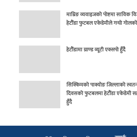
माम्रिङ व्यवाइजको पोष्टमा साविक वि
हेटौंडा फुटबल एकेडेमीले गर्‍यो गोलको 
हेटौंडामा ग्राण्ड व्यूटी एक्सपो हुँदै
सिक्किमको पाक्योङ जिल्लाको स्वतन्त
दिवसको फुटबलमा हेटौंडा एकेडेमी 
हुँदै