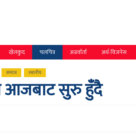
खेलकुद
चलचित्र
अन्रर्वार्ता
अर्थ-विजनेस
समाज
स्थानीय
 आजबाट सुुरु हुँदै