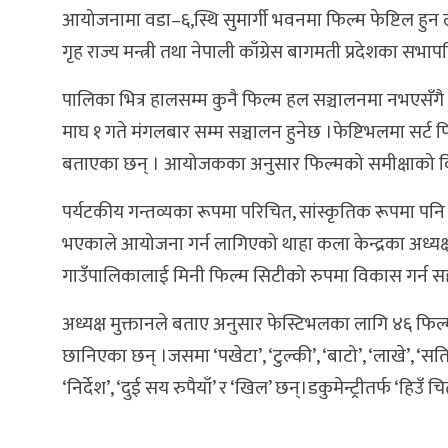
आयोजनामा वडा–६,स्थि सुमार्गी भवनमा फिल्म फेष्टिल हुन ल
गृह राज्य मन्त्री तथा नेपाली काँग्रेस बागमती प्रदेशका सभापति
पालिका भित्र हालसम्म कुनै फिल्म हल सञ्चालनमा नभएसँगै न
माघ १ गते मंगलबार सम्म सञ्चालन हुनेछ ।फेष्टिभलमा सर्ट फ
बताएका छन् । आयोजकका अनुसार फिल्मको समीक्षाको व
पर्यटकीय गन्तव्यका रूपमा परिचित, सांस्कृतिक रूपमा पन
भएकाले आयोजना गर्न लागिएको थाहा कला केन्द्रका अध्यक्
गाउँपालिकालाई मिनी फिल्म सिटीको रुपमा विकास गर्न सहयोग
अध्यक्ष मुक्तानले बताए अनुसार फेस्टिभलका लागि ४६ फिल्म
छानिएका छन् ।जसमा ‘पखेटा’, ‘टुल्की’, ‘बाटो’, ‘लाखे’, ‘सतिद
‘निर्देश’, ‘दुई सय रुपैयाँ’ र ‘खिल’ छन्।डकुमेन्ट्रीतर्फ ‘हिउँ च