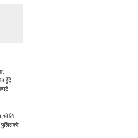
ा,
 हुँदै
बाटै
ा, भोलि
म पुलिसको