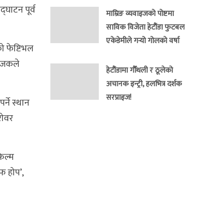
्घाटन पूर्व
माम्रिङ व्यवाइजको पोष्टमा
साविक विजेता हेटौंडा फुटबल
एकेडेमीले गर्‍यो गोलको वर्षा
ो फेष्टिभल
योजकले
हेटौंडामा गौँथली र ठूलेको
अचानक इन्ट्री, हलभित्र दर्शक
सरप्राइज!
्ने स्थान
रोवर
फिल्म
अफ होप’,