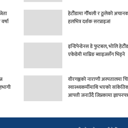
जेता
हेटौंडामा गौँथली र ठूलेको अचानक इ
वर्षा
हलभित्र दर्शक सरप्राइज!
इन्डिपेन्डेनस डे फुटबल, भोलि हेटौ
एकेडेमी माम्रिङ ब्वाइजसँग भिड्ने
्र
वीरगञ्जको नाराणी अस्पतालमा च
सहभागी
स्वास्थ्यकर्मीमाथि भएको सांकेति
आपत्ती जनाउँदै जिप्रकामा ज्ञापनपत्