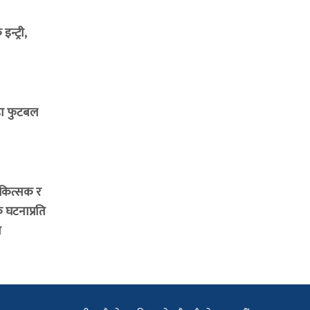
न्ट्री,
ंडा फुटबल
िकित्सक र
क घटनाप्रति
र