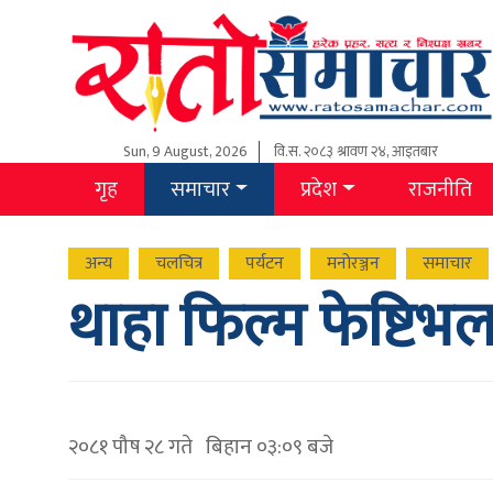
Sun, 9 August, 2026
वि.स.
२०८३ श्रावण २४, आइतबार
गृह
समाचार
प्रदेश
राजनीति
अन्य
चलचित्र
पर्यटन
मनोरञ्जन
समाचार
थाहा फिल्म फेष्टिभल
२०८१ पौष २८ गते बिहान ०३:०९ बजे