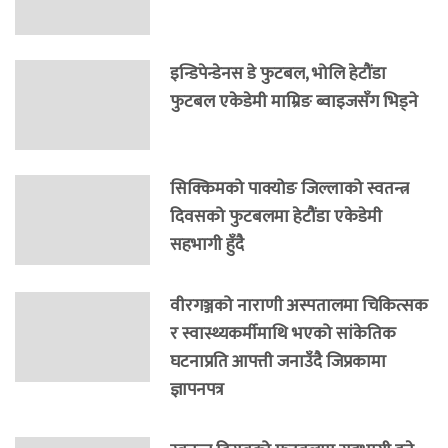
इन्डिपेन्डेनस डे फुटबल, भोलि हेटौंडा
फुटबल एकेडेमी माम्रिङ ब्वाइजसँग भिड्ने
सिक्किमको पाक्योङ जिल्लाको स्वतन्त्र
दिवसको फुटबलमा हेटौंडा एकेडेमी
सहभागी हुँदै
वीरगञ्जको नाराणी अस्पतालमा चिकित्सक
र स्वास्थ्यकर्मीमाथि भएको सांकेतिक
घटनाप्रति आपत्ती जनाउँदै जिप्रकामा
ज्ञापनपत्र