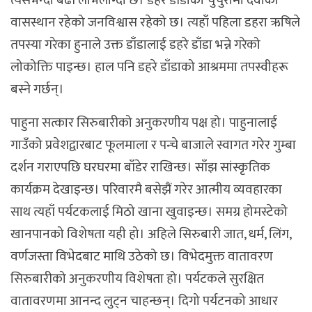
त्यसभन्दा बढी लोभलाग्दो छ। डहरे डाँडाको चुचुरोमा देवीको
वासस्थान रहेको जनविश्वास रहेको छ। त्यहाँ पहिला डहरा ऋषिले
तपस्या गरेका हुनाले उक्त डाँडालाई डहरे डाँडा भन्ने गरेको
लोकोक्ति पाइन्छ। हाल पनि डहरे डाँडाको आश्रममा तपस्वीहरू
बस्ने गर्छन्।
पाहुना सत्कार सिरुबारीको अनुकरणीय पक्ष हो। पाहुनालाई
गाउँको प्रवेशद्वारबाट फूलमाला र पन्चे बाजाले स्वागत गरेर गुम्बा
दर्शन गराएपछि घरघरमा बाँडेर राखिन्छ। साँझ सांस्कृतिक
कार्यक्रम देखाइन्छ। परिवारमै बसेझैं गरेर आत्मीय व्यवहारका
साथ त्यहाँ पर्यटकलाई मिठो खाना खुवाइन्छ। समग्र होमस्टेको
खानपानको विशेषता यही हो। अहिले सिरुबारी जात, धर्म, लिंग,
वर्णजस्ता विभेदबाट माथि उठेको छ। विभेदमुक्त वातावरण
सिरुबारीको अनुकरणीय विशेषता हो। पर्यटकले सुरक्षित
वातावरणमा आनन्द लुट्न चाहन्छन्। दिगो पर्यटनको आधार