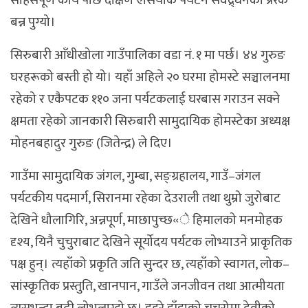
साहसपूर्ण कार्य पछि दक्षिण एसियाकै पर्यटन संवद्र्धनको प्रेरक
बन्न पुग्यो।
सिरुबारी आँधीखोला गाउँपालिका वडा नं. १ मा पर्छ। ४४ गुरुङ
घरहरूको बस्ती हो यो। यहाँ अहिले २० घरमा होमस्टे सञ्चालनमा
रहेको र एकैपटक ११० जना पर्यटकलाई घरबास गराउन सक्ने
क्षमता रहेको जानकारी सिरुबारी सामुदायिक होमस्टेका अध्यक्ष
मोहनबहादुर गुरुङ (जितेन्द्र) ले दिए।
गाउँमा सामुदायिक जंगल, गुम्बा, सङ्ग्रहालय, गाउँ–जंगल
पर्यटकीय पदमार्ग, सिरानमा रहेका देउराली तथा थुम्रो जुरोबाट
देखिने धौलागिरि, अन्नपूर्ण, माछापुच्छ«े हिमालको मनमोहक
दृश्य, यिनै चुचुराबाट देखिने सूर्योदय पर्यटक लोभ्याउने प्राकृतिक
पक्ष हुन्। त्यहाँको प्रकृति जति सुन्दर छ, त्यहाँको स्वागत, लोक–
सांस्कृतिक प्रस्तुति, खानपान, गाउँले जनजीवन तथा आत्मीयता