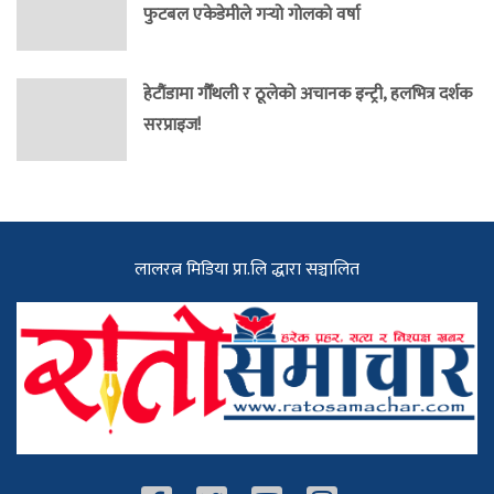
फुटबल एकेडेमीले गर्‍यो गोलको वर्षा
हेटौंडामा गौँथली र ठूलेको अचानक इन्ट्री, हलभित्र दर्शक
सरप्राइज!
लालरत्न मिडिया प्रा.लि द्धारा सञ्चालित