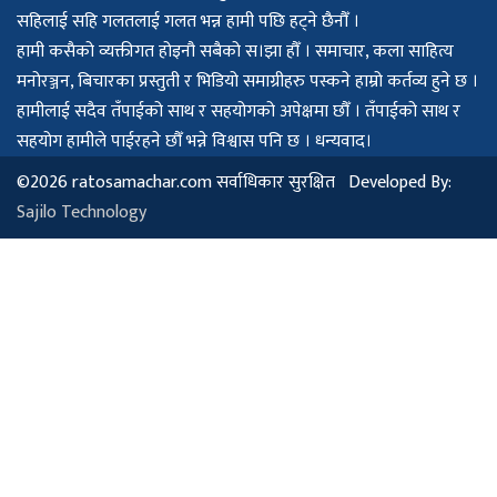
सहिलाई सहि गलतलाई गलत भन्न हामी पछि हट्ने छैनौँ ।
हामी कसैको व्यक्तीगत होइनौ सबैको स।झा हौँ । समाचार, कला साहित्य
मनोरञ्जन, बिचारका प्रस्तुती र भिडियो समाग्रीहरु पस्कने हाम्रो कर्तव्य हुने छ ।
हामीलाई सदैव तँपाईको साथ र सहयोगको अपेक्षमा छौँ । तँपाईको साथ र
सहयोग हामीले पाईरहने छौँ भन्ने विश्वास पनि छ । धन्यवाद।
©2026 ratosamachar.com सर्वाधिकार सुरक्षित Developed By:
Sajilo Technology