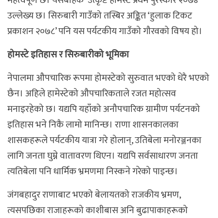
महत्वपूर्ण छ। यसबाहेक ‘उत्कृष्ट होमस्टे प्रथम पुरस्कार २०७४’
उल्लेख्य छ। सिरुबारी गाउँको तस्बिर अङ्कित ‘हुलाक टिकट
प्रकाशन २०७८’ पनि यस पर्यटकीय गाउँको गौरवको विषय हो।
होमस्टे इतिहास र सिरुबारीको भूमिका
नेपालमा औपचारिक रूपमा होमस्टेको सुरुवात भएको धेरै भएको
छैन। अहिले हामेस्टेको औपचारिकताले रजत महोत्सव
मनाइरहेको छ। यद्यपि यहाँको अनौपचारिक ग्रामीण पर्यटनको
इतिहास भने निकै लामो मानिन्छ। राणा शासनकालका
शासकहरूले पर्यटकीय यात्रा गरे होलान्, उतिबेला मनोरञ्जनका
लागि जनता घुम्ने वातावरण थिएन। यद्यपि सर्वसाधारण जनता
त्यतिबेला पनि धार्मिक भ्रमणमा निस्कने गरेको पाइन्छ।
जंगबहादुर राणाबाट भएको बेलायतको राजकीय भ्रमण,
त्यसपछिका राजाहरूको काशीबास अनि बुढापाकाहरूको