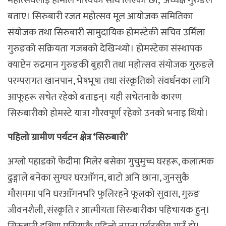
महोत्सवलाई हामीले गौरवका साथ लिएका छौं,’ अध्यक्ष गुरुङले
बताए। सिरुबारी रजत महोत्सव मूल आयोजक समितिका
संयोजक तथा सिरुबारी सामुदायिक होमस्टेकी सचिव उर्मिला
गुरुङको सक्रियता गजबको देखिन्थ्यो। होमस्टेका संस्थापक
क्याप्टेन रुद्रमान गुरुङकी बुहारी तथा महोत्सव संयोजक गुरुङले
परम्परागत खानपान, भेषभूषा तथा संस्कृतिको संवर्धनका लागि
आफूहरू सचेत रहेको बताइन्। यही सचेतनाकै कारण
सिरुबारीको होमस्टे यात्रा गौरवपूर्ण रहेको उनको भनाइ थियो।
पहिलो ग्रामीण पर्यटन क्षेत्र ‘सिरुबारी’
अग्लो पहाडको फेदीमा मिलेर बसेका गुचुमुच्च घरहरू, कलात्मक
ढुङ्गाले बनेका सुग्घर घरआँगन, बाटो अनि छाना, जुनसुकै
मौसममा पनि घरआँगनभरि फुलिरहने फूलको सुवास, गुरुङ
जीवनशैली, संस्कृति र आत्मीयता सिरुबारीका पहिचायक हुन्।