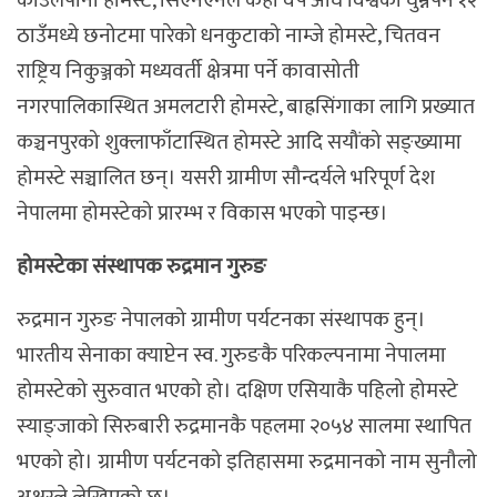
काउलेपानी होमस्टे, सिएनएनले केही वर्ष अघि विश्वका घुम्नैपर्ने १२
ठाउँमध्ये छनोटमा पारेको धनकुटाको नाम्जे होमस्टे, चितवन
राष्ट्रिय निकुञ्जको मध्यवर्ती क्षेत्रमा पर्ने कावासोती
नगरपालिकास्थित अमलटारी होमस्टे, बाह्रसिंगाका लागि प्रख्यात
कञ्चनपुरको शुक्लाफाँटास्थित होमस्टे आदि सयौंको सङ्ख्यामा
होमस्टे सञ्चालित छन्। यसरी ग्रामीण सौन्दर्यले भरिपूर्ण देश
नेपालमा होमस्टेको प्रारम्भ र विकास भएको पाइन्छ।
होमस्टेका संस्थापक रुद्रमान गुरुङ
रुद्रमान गुरुङ नेपालको ग्रामीण पर्यटनका संस्थापक हुन्।
भारतीय सेनाका क्याप्टेन स्व. गुरुङकै परिकल्पनामा नेपालमा
होमस्टेको सुरुवात भएको हो। दक्षिण एसियाकै पहिलो होमस्टे
स्याङ्जाको सिरुबारी रुद्रमानकै पहलमा २०५४ सालमा स्थापित
भएको हो। ग्रामीण पर्यटनको इतिहासमा रुद्रमानको नाम सुनौलो