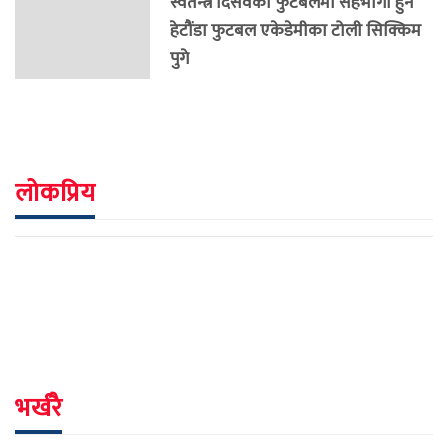
स्वतन्त्र दिसवको फुटबलमा सहभागी हुने
हेटौंडा फुटबल एकेडेमीका टोली सिक्किम
पुगे
लोकप्रिय
भर्खरै