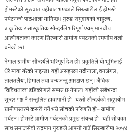
सिरुबारी दक्षिण एसियाकै पहिलो नमुना पर्यटकीय गाउँ हो।
होमस्टेको सुरुवात यहीबाट भएकाले सिरुबारीलाई होमस्टे
पर्यटनको पाठशाला मानिन्छ। गुरुङ समुदायको बाहुल्य,
प्राकृतिक र सांस्कृतिक सौन्दर्यले भरिपूर्ण एवम् मानवीय
आत्मीयताका कारण सिरुबारी ग्रामीण पर्यटनको रमणीय थलो
बनेको छ।
नेपाल ग्रामीण सौन्दर्यले भरिपूर्ण देश हो। प्रकृतिले यो भूमिलाई
धेरै माया गरेको पाइन्छ। यहाँ असङ्ख्य नदीनाला, वनजंगल,
तालतलैया, हिमाल तथा वन्यजन्तु आरक्षण छन्। जैविक
विविधताका दृष्टिकोणले सम्पन्न छ नेपाल। यहाँको सबैभन्दा
सुन्दर पक्ष नै सन्तुलित हावापानी हो। यस्तो सौन्दर्यको सदुपयोग
ग्रामीणस्तरमै कसरी गर्ने भन्ने सोचको परिणति हो– ग्रामीण
पर्यटन। होमस्टे ग्रामीण पर्यटनको प्रमुख संयन्त्र हो। यही सोचका
साथ समाजसेवी रुद्रमान गुरुङले आफ्नो गाउँ सिरुबारीमा २०५४