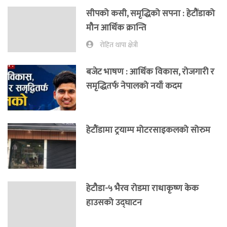
सीपको कसी, समृद्धिको सपना : हेटौंडाको
मौन आर्थिक क्रान्ति
रोहित थापा क्षेत्री
बजेट भाषण : आर्थिक विकास, रोजगारी र
समृद्धितर्फ नेपालको नयाँ कदम
हेटौंडामा ट्रयाम्प मोटरसाइकलको सोरुम
हेटौडा-५ भैरव रोडमा राधाकृष्ण केक
हाउसको उद्घाटन