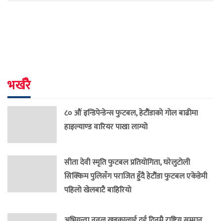
भर्खरै
८० औं इन्डिपेन्डेन्स फुटबल, हेटौंडाको गोल बाढीमा
हाइल्याण्ड वारियर पाखा लाग्यो
सीता देवी स्मृति फुटबल प्रतियोगिता, घरेलुटोली
सिक्किम पुलिसँग पराजित हुँदै हेटौंडा फुटबल एकेडेमी
पहिलो खेलबाटै बाहिरियो
अभियन्ता नवल खड्कालाई दुई दिनमै राष्ट्रिय सम्मान