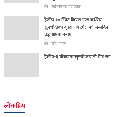
रातो समाचार संवाददाता
हेटौंडा-१० स्थित किरण एण्ड कश्मिर
सुनचाँदीका दुतराजले छोरा को जन्मदिन
वृद्धाश्रममा मनाए
राजेश गरिब
हेटौंडा-६ चौघडामा खुल्यो अचानो मिट सप
लोकप्रिय