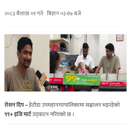
२०८३ बैशाख ०१ गते बिहान ०३:१७ बजे
रोशन दिप –
हेटौडा उपमहानगरपालिकामा सञ्चालन भइरहेको
९९+
इजि मार्ट
उद्घाटन गरिएको छ ।