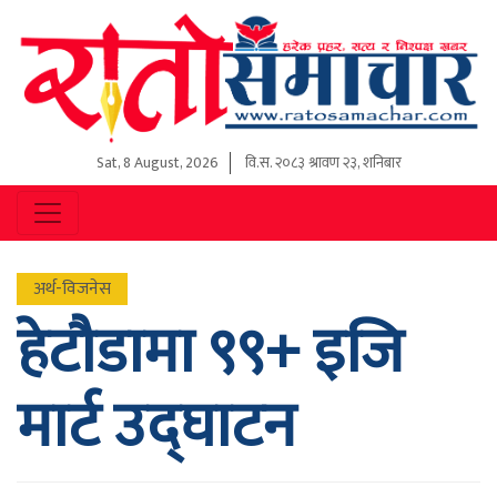
Sat, 8 August, 2026
वि.स.
२०८३ श्रावण २३, शनिबार
अर्थ-विजनेस
हेटौडामा ९९+ इजि
मार्ट उद्घाटन