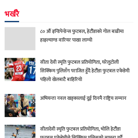
भर्खरै
८० औं इन्डिपेन्डेन्स फुटबल, हेटौंडाको गोल बाढीमा
हाइल्याण्ड वारियर पाखा लाग्यो
सीता देवी स्मृति फुटबल प्रतियोगिता, घरेलुटोली
सिक्किम पुलिसँग पराजित हुँदै हेटौंडा फुटबल एकेडेमी
पहिलो खेलबाटै बाहिरियो
अभियन्ता नवल खड्कालाई दुई दिनमै राष्ट्रिय सम्मान
सीतादेवी स्मृति फुटबल प्रतियोगिता, भोलि हेटौंडा
फुटबल एकेडेमीले सिक्किम पुलिसको सामना गर्दै