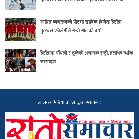
माम्रिङ व्यवाइजको पोष्टमा साविक विजेता हेटौंडा
फुटबल एकेडेमीले गर्‍यो गोलको वर्षा
हेटौंडामा गौँथली र ठूलेको अचानक इन्ट्री, हलभित्र दर्शक
सरप्राइज!
लालरत्न मिडिया प्रा.लि द्धारा सञ्चालित