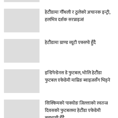
हेटौंडामा गौँथली र ठूलेको अचानक इन्ट्री,
हलभित्र दर्शक सरप्राइज!
हेटौंडामा ग्राण्ड व्यूटी एक्सपो हुँदै
इन्डिपेन्डेनस डे फुटबल, भोलि हेटौंडा
फुटबल एकेडेमी माम्रिङ ब्वाइजसँग भिड्ने
सिक्किमको पाक्योङ जिल्लाको स्वतन्त्र
दिवसको फुटबलमा हेटौंडा एकेडेमी
सहभागी हुँदै