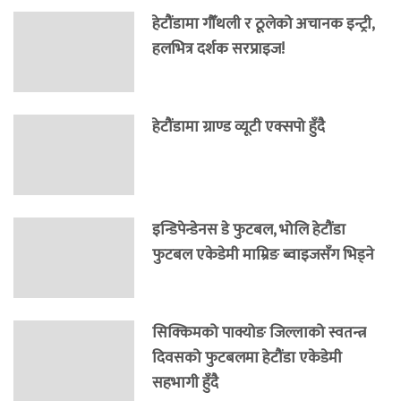
हेटौंडामा गौँथली र ठूलेको अचानक इन्ट्री,
हलभित्र दर्शक सरप्राइज!
हेटौंडामा ग्राण्ड व्यूटी एक्सपो हुँदै
इन्डिपेन्डेनस डे फुटबल, भोलि हेटौंडा
फुटबल एकेडेमी माम्रिङ ब्वाइजसँग भिड्ने
सिक्किमको पाक्योङ जिल्लाको स्वतन्त्र
दिवसको फुटबलमा हेटौंडा एकेडेमी
सहभागी हुँदै