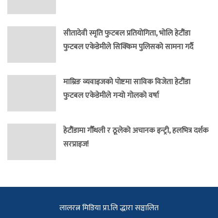
सीतादेवी स्मृति फुटबल प्रतियोगिता, भोलि हेटौंडा
फुटबल एकेडेमीले सिक्किम पुलिसको सामना गर्दै
माम्रिङ व्यवाइजको पोष्टमा साविक विजेता हेटौंडा
फुटबल एकेडेमीले गर्‍यो गोलको वर्षा
हेटौंडामा गौँथली र ठूलेको अचानक इन्ट्री, हलभित्र दर्शक
सरप्राइज!
लालरत्न मिडिया प्रा.लि द्धारा सञ्चालित