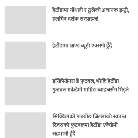
हेटौंडामा गौँथली र ठूलेको अचानक इन्ट्री,
हलभित्र दर्शक सरप्राइज!
हेटौंडामा ग्राण्ड व्यूटी एक्सपो हुँदै
इन्डिपेन्डेनस डे फुटबल, भोलि हेटौंडा
फुटबल एकेडेमी माम्रिङ ब्वाइजसँग भिड्ने
सिक्किमको पाक्योङ जिल्लाको स्वतन्त्र
दिवसको फुटबलमा हेटौंडा एकेडेमी
सहभागी हुँदै