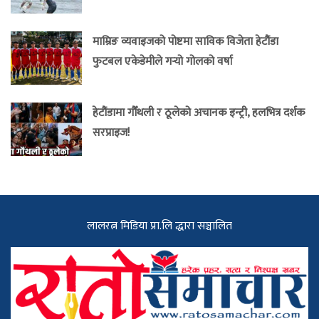
माम्रिङ व्यवाइजको पोष्टमा साविक विजेता हेटौंडा
फुटबल एकेडेमीले गर्‍यो गोलको वर्षा
हेटौंडामा गौँथली र ठूलेको अचानक इन्ट्री, हलभित्र दर्शक
सरप्राइज!
लालरत्न मिडिया प्रा.लि द्धारा सञ्चालित