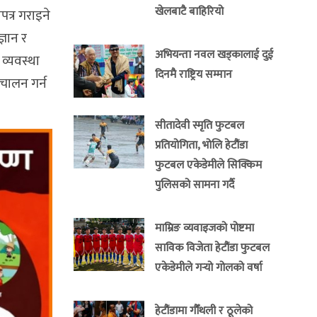
खेलबाटै बाहिरियो
त्र गराइने
्ञान र
अभियन्ता नवल खड्कालाई दुई
व्यवस्था
दिनमै राष्ट्रिय सम्मान
चालन गर्न
सीतादेवी स्मृति फुटबल
प्रतियोगिता, भोलि हेटौंडा
फुटबल एकेडेमीले सिक्किम
पुलिसको सामना गर्दै
माम्रिङ व्यवाइजको पोष्टमा
साविक विजेता हेटौंडा फुटबल
एकेडेमीले गर्‍यो गोलको वर्षा
हेटौंडामा गौँथली र ठूलेको