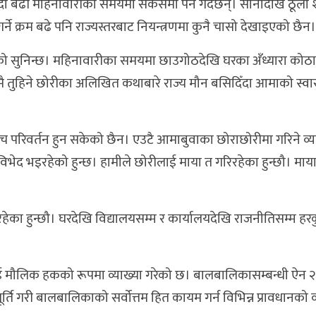
्दा बढी महिनावारीका समयमा सकसमा पर्ने गर्दछन्। सानादेखि ठूला
ने क्रम बढे पनि राज्यस्तरबाट नियन्त्रणमा कुनै चासो देखाइएको छैन।
 सुनिन्छ। महिनावारीका समयमा छाउगोठदेखि घरका अँध्यारा कोठ
ै तुहिने छोरीका अलिखित कथाबारे राज्य मौन बसिदिँदा आमाको स्वास
परिवर्तन हुन सकेको छैन। एउटै आमाबुवाका छोराछोरीमा गरिने व्
ेद भइरहेको हुन्छ। हामीले छोरीलाई माया त गरिरहेका हुन्छौ। मायाल
रिरहेका हुन्छौ। घरदेखि विद्यालयसम्म र कार्यालयदेखि राजनीतिसम्म हर
 मौलिक हकको रूपमा व्याख्या गरेको छ। बालबालिकासम्बन्धी ऐन 
र्ति गरी बालबालिकाको सर्वोत्तम हित कायम गर्न विभिन्न प्रावधानको व