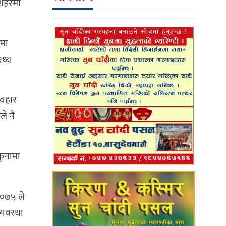
 शहरमा
ामा
्थ्य
यवहार
े नै
कुनामा
२०७५ ले
्यवस्था