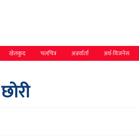
खेलकुद
चलचित्र
अन्रर्वार्ता
अर्थ-विजनेस
 छोरी