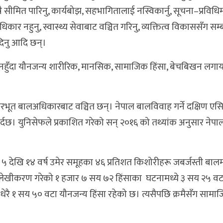
ै सीमित पारिनु, कार्यबोझ, सहभागितालाई नस्विकार्नु, सूचना–प्रविधिम
िकार नहुनु, स्वास्थ्य सेवाबाट वञ्चित गरिनु, व्यक्तित्व विकाससँग सम्
दिनु आदि छन्।
ुँदा यौनजन्य शारीरिक, मानसिक, सामाजिक हिंसा, बेचबिखन लगायत
आधारभूत बालअधिकारबाट वञ्चित छन्। नेपाल बालविवाह गर्ने दक्षिण एस
 पर्दछ। युनिसेफले प्रकाशित गरेको सन् २०१६ को तथ्यांक अनुसार नेप
ार ५ देखि १४ वर्ष उमेर समूहका ४६ प्रतिशत किशोरीहरू जबर्जस्ती बा
लेखीकरण गरेको १ हजार ७ सय ७२ हिंसाका घटनामध्ये ३ सय २५ वट
रै १ सय ५० वटा यौनजन्य हिंसा रहेको छ। त्यसैपछि क्रमैसँग सामाज