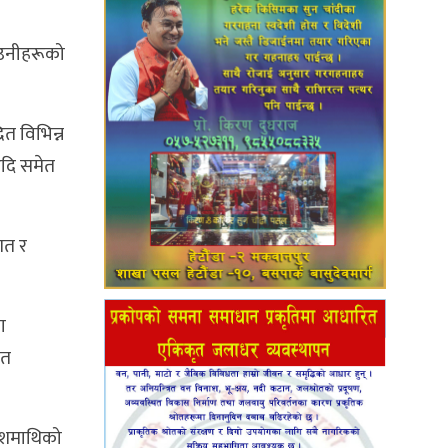
 उनीहरूको
ित विभिन्न
आदि समेत
गत र
ण
गत
वंशमाथिको