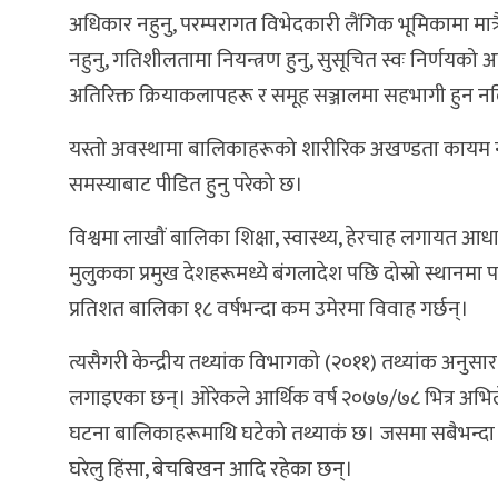
अधिकार नहुनु, परम्परागत विभेदकारी लैंगिक भूमिकामा मात्र
नहुनु, गतिशीलतामा नियन्त्रण हुनु, सुसूचित स्वः निर्णयको अध
अतिरिक्त क्रियाकलापहरू र समूह सञ्जालमा सहभागी हुन न
यस्तो अवस्थामा बालिकाहरूको शारीरिक अखण्डता कायम नह
समस्याबाट पीडित हुनु परेको छ।
विश्वमा लाखौं बालिका शिक्षा, स्वास्थ्य, हेरचाह लगायत 
मुलुकका प्रमुख देशहरूमध्ये बंगलादेश पछि दोस्रो स्थानमा
प्रतिशत बालिका १८ वर्षभन्दा कम उमेरमा विवाह गर्छन्।
त्यसैगरी केन्द्रीय तथ्यांक विभागको (२०११) तथ्यांक अनुस
लगाइएका छन्। ओरेकले आर्थिक वर्ष २०७७/७८ भित्र अभि
घटना बालिकाहरूमाथि घटेको तथ्याकं छ। जसमा सबैभन्दा धे
घरेलु हिंसा, बेचबिखन आदि रहेका छन्।