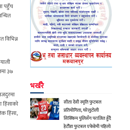
ा पहुँच
बन्धित
 विभिन्न
ियाली
ालमा ३७
भर्खरै
लमजदुरमा
सीता देवी स्मृति फुटबल
ा हिंसाको
प्रतियोगिता, घरेलुटोली
िक हिंसा,
सिक्किम पुलिसँग पराजित हुँदै
हेटौंडा फुटबल एकेडेमी पहिलो