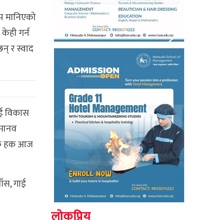
ल्प मानिएको
केही गर्न
न् र स्वाद
ाई विकास
 मानव
लिक हक आज
ँस, गाई
लोकप्रिय