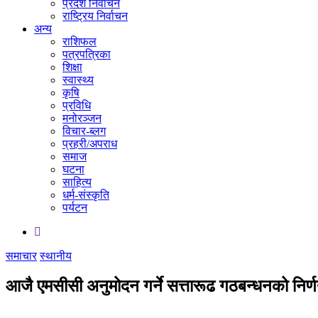
प्रदेश निर्वाचन
राष्ट्रिय निर्वाचन
अन्य
राशिफल
पत्रपत्रिका
शिक्षा
स्वास्थ्य
कृषि
प्रविधि
मनोरञ्जन
विचार-ब्लग
प्रहरी/अपराध
समाज
घटना
साहित्य
धर्म-संस्कृति
पर्यटन
समाचार
स्थानीय
आजै एमसीसी अनुमोदन गर्ने सत्तारूढ गठबन्धनको निर्