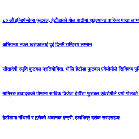
८० औं इन्डिपेन्डेन्स फुटबल, हेटौंडाको गोल बाढीमा हाइल्याण्ड वारियर पाखा लाग्
अभियन्ता नवल खड्कालाई दुई दिनमै राष्ट्रिय सम्मान
सीतादेवी स्मृति फुटबल प्रतियोगिता, भोलि हेटौंडा फुटबल एकेडेमीले सिक्किम पु
माम्रिङ व्यवाइजको पोष्टमा साविक विजेता हेटौंडा फुटबल एकेडेमीले गर्‍यो गोलको व
हेटौंडामा गौँथली र ठूलेको अचानक इन्ट्री, हलभित्र दर्शक सरप्राइज!