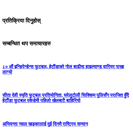
प्रतिक्रिया दिनुहोस्
सम्बन्धित थप समाचारहरु
८० औं इन्डिपेन्डेन्स फुटबल, हेटौंडाको गोल बाढीमा हाइल्याण्ड वारियर पाखा
लाग्यो
सीता देवी स्मृति फुटबल प्रतियोगिता, घरेलुटोली सिक्किम पुलिसँग पराजित हुँदै
हेटौंडा फुटबल एकेडेमी पहिलो खेलबाटै बाहिरियो
अभियन्ता नवल खड्कालाई दुई दिनमै राष्ट्रिय सम्मान