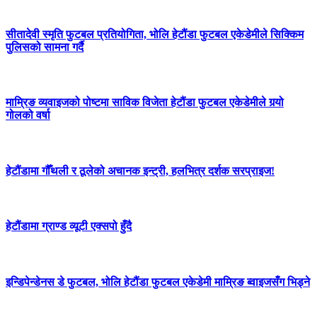
सीतादेवी स्मृति फुटबल प्रतियोगिता, भोलि हेटौंडा फुटबल एकेडेमीले सिक्किम
पुलिसको सामना गर्दै
माम्रिङ व्यवाइजको पोष्टमा साविक विजेता हेटौंडा फुटबल एकेडेमीले गर्‍यो
गोलको वर्षा
हेटौंडामा गौँथली र ठूलेको अचानक इन्ट्री, हलभित्र दर्शक सरप्राइज!
हेटौंडामा ग्राण्ड व्यूटी एक्सपो हुँदै
इन्डिपेन्डेनस डे फुटबल, भोलि हेटौंडा फुटबल एकेडेमी माम्रिङ ब्वाइजसँग भिड्ने