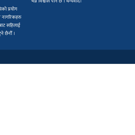
भन्ने विश्वास पनि छ । धन्यवाद।
िको प्रयोग
बर नागरिकहरु
यमबाट सहिलाई
े छैनौँ ।