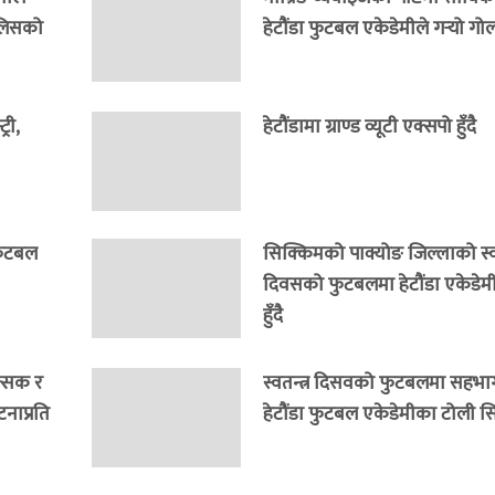
ुलिसको
हेटौंडा फुटबल एकेडेमीले गर्‍यो गो
री,
हेटौंडामा ग्राण्ड व्यूटी एक्सपो हुँदै
 फुटबल
सिक्किमको पाक्योङ जिल्लाको स्वत
दिवसको फुटबलमा हेटौंडा एकेडेम
हुँदै
त्सक र
स्वतन्त्र दिसवको फुटबलमा सहभागी
नाप्रति
हेटौंडा फुटबल एकेडेमीका टोली सि