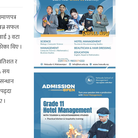
्रमाणपत्र
 बन्न सफल
ार्ड ३ वटा
 गरेका थिए ।
्रतिशत र
 ५ सय
ुसन्धान
पढ्दा
ए ।