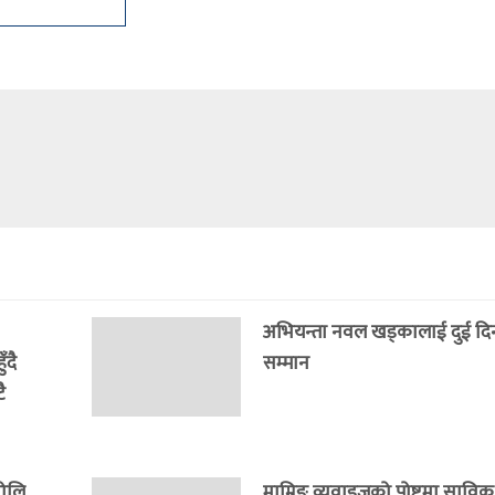
अभियन्ता नवल खड्कालाई दुई दिनमै 
ँदै
सम्मान
ै
भोलि
माम्रिङ व्यवाइजको पोष्टमा साविक