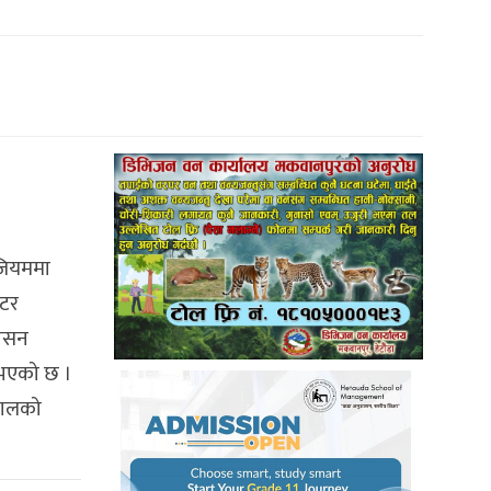
ुजियममा
ईटर
नेसन
थम भएको छ ।
तालको