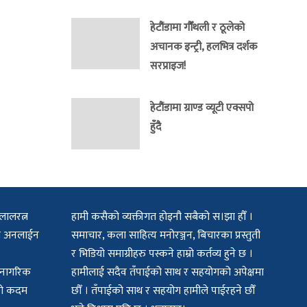
हेटौंडामा गौँथली र ठूलेको
अचानक इन्ट्री, हलभित्र दर्शक
सरप्राइज!
हेटौंडामा ग्राण्ड व्यूटी एक्सपो
हुँदै
लालरत्न
हामी कसैको व्यक्तीगत होइनौ सबैको स।झा हौँ ।
िटल अनलाईन
समाचार, कला साहित्य मनोरञ्जन, बिचारका प्रस्तुती
र भिडियो समाग्रीहरु पस्कने हाम्रो कर्तव्य हुने छ ।
क नागरिक
हामीलाई सदैव तँपाईको साथ र सहयोगको अपेक्षमा
मको कदम
छौँ । तँपाईको साथ र सहयोग हामीले पाईरहने छौँ