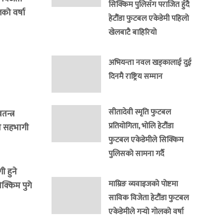
सिक्किम पुलिसँग पराजित हुँदै
लको वर्षा
हेटौंडा फुटबल एकेडेमी पहिलो
खेलबाटै बाहिरियो
अभियन्ता नवल खड्कालाई दुई
दिनमै राष्ट्रिय सम्मान
सीतादेवी स्मृति फुटबल
न्त्र
प्रतियोगिता, भोलि हेटौंडा
ी सहभागी
फुटबल एकेडेमीले सिक्किम
पुलिसको सामना गर्दै
 हुने
माम्रिङ व्यवाइजको पोष्टमा
क्किम पुगे
साविक विजेता हेटौंडा फुटबल
एकेडेमीले गर्‍यो गोलको वर्षा