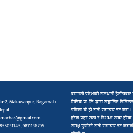
बागमती प्रदेशको राजधानी हेटौँडाबाट 
a-2, Makawanpur, Bagamati
मिडिया प्रा. लि द्धारा सञ्चालित डिज
Nepal
पत्रिका यो हो रातो समाचार डट कम ।
amachar@gmail.com
हरेक प्रहर सत्य र निश्पक्ष खबर हरे
55031145, 9811136795
समक्ष पुर्याउने रातो समाचार डट क