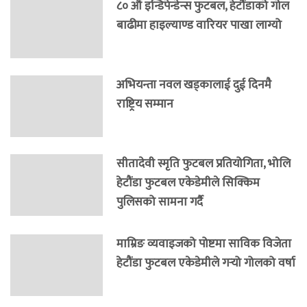
८० औं इन्डिपेन्डेन्स फुटबल, हेटौंडाको गोल
बाढीमा हाइल्याण्ड वारियर पाखा लाग्यो
अभियन्ता नवल खड्कालाई दुई दिनमै
राष्ट्रिय सम्मान
सीतादेवी स्मृति फुटबल प्रतियोगिता, भोलि
हेटौंडा फुटबल एकेडेमीले सिक्किम
पुलिसको सामना गर्दै
माम्रिङ व्यवाइजको पोष्टमा साविक विजेता
हेटौंडा फुटबल एकेडेमीले गर्‍यो गोलको वर्षा