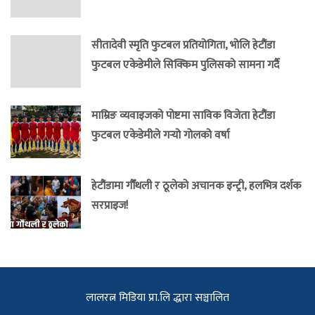
सीतादेवी स्मृति फुटबल प्रतियोगिता, भोलि हेटौंडा
फुटबल एकेडेमीले सिक्किम पुलिसको सामना गर्दै
माम्रिङ व्यवाइजको पोष्टमा साविक विजेता हेटौंडा
फुटबल एकेडेमीले गर्‍यो गोलको वर्षा
हेटौंडामा गौँथली र ठूलेको अचानक इन्ट्री, हलभित्र दर्शक
सरप्राइज!
लालरत्न मिडिया प्रा.लि द्धारा सञ्चालित