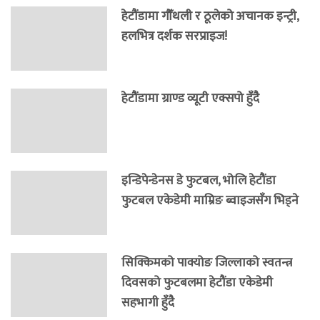
हेटौंडामा गौँथली र ठूलेको अचानक इन्ट्री,
हलभित्र दर्शक सरप्राइज!
हेटौंडामा ग्राण्ड व्यूटी एक्सपो हुँदै
इन्डिपेन्डेनस डे फुटबल, भोलि हेटौंडा
फुटबल एकेडेमी माम्रिङ ब्वाइजसँग भिड्ने
सिक्किमको पाक्योङ जिल्लाको स्वतन्त्र
दिवसको फुटबलमा हेटौंडा एकेडेमी
सहभागी हुँदै