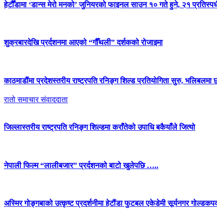
हेटौँडामा ‘डान्स मेरो मनको’ जुनियरको फाइनल साउन १० गते हुने, २१ प्रतिस्पर्ध
शुक्रबारदेखि प्रर्दशनमा आएको “गौँथली” दर्शकको रोजाइमा
काठमाडौंमा प्रदेशस्तरीय राष्ट्रपति रनिङ्ग शिल्ड प्रतियोगिता सुरु, भलिबलमा 
रातो समाचार संवाददाता
जिल्लास्तरीय राष्ट्रपति रनिङ्ग शिल्डमा कराँतेको उपाधि बकैयाँले जित्यो
नेपाली फिल्म “लालीबजार” प्रर्दशनको बाटो खुलेपछि …..
अस्मिर गोङ्गबाको उत्कृष्ट प्रदर्शनीमा हेटौंडा फुटबल एकेडेमी सूर्यनगर गोल्ड