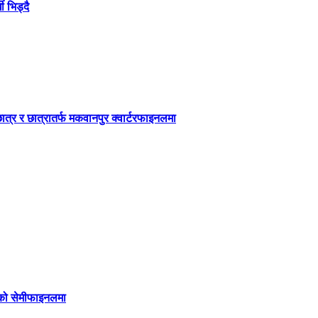
ी भिड्दै
छात्र र छात्रातर्फ मकवानपुर क्वार्टरफाइनलमा
कपको सेमीफाइनलमा