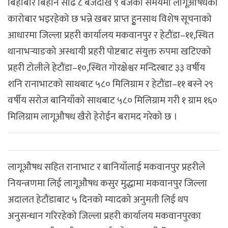
बिहीबार बिहान साढे ८ बजेदेखि ९ बजेको समयमा लागूऔषधको
कारोबार भइरहेको छ भन्ने खबर प्राप्त हुृनसाथ विशेष सूचनाको
आधारमा जिल्ला प्रहरी कार्यालय मकवानपुर र हेटौंडा–११,स्थित
थानाभर्‍याङको अस्थायी प्रहरी पोष्टबाट संयुक्त रुपमा खटिएको
प्रहरी टोलीले हेटौंडा–१०,स्थित गोरक्षेश्वर मन्दिरबाट ३३ वर्षीय
शनि रानाभाटको साथबाट ५८० मिलिग्राम र हेटौंडा–११ बस्ने २९
वर्षीय सरोज बानियाँको साथबाट ५८० मिलिग्राम गरी १ ग्राम १६०
मिलिग्राम लागूऔषध खैरो हेरोईन बरामद गरेको छ ।
लागूऔषध सहित रानाभाट र बानियाँलाई मकवानपुर प्रहरीले
नियन्त्रणमा लिई लागूऔषध कसुर मुद्धामा मकवानपुर जिल्ला
अदालत हेटौंडाबाट ५ दिनको म्यादको अनुमती लिई थप
अनुसन्धान गरिरहेको जिल्ला प्रहरी कार्यालय मकवानपुरका