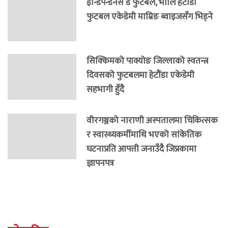
इन्डिपेन्डेनस डे फुटबल, भोलि हेटौंडा
फुटबल एकेडेमी माम्रिङ ब्वाइजसँग भिड्ने
सिक्किमको पाक्योङ जिल्लाको स्वतन्त्र
दिवसको फुटबलमा हेटौंडा एकेडेमी
सहभागी हुँदै
वीरगञ्जको नाराणी अस्पतालमा चिकित्सक
र स्वास्थ्यकर्मीमाथि भएको सांकेतिक
घटनाप्रति आपत्ती जनाउँदै जिप्रकामा
ज्ञापनपत्र