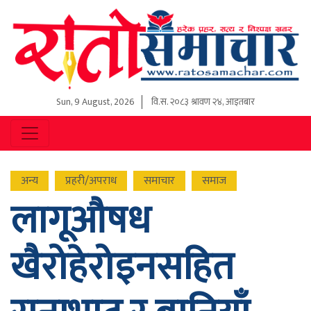
Sun, 9 August, 2026
वि.स.
२०८३ श्रावण २४, आइतबार
अन्य
प्रहरी/अपराध
समाचार
समाज
लागूऔषध
खैरोहेरोइनसहित