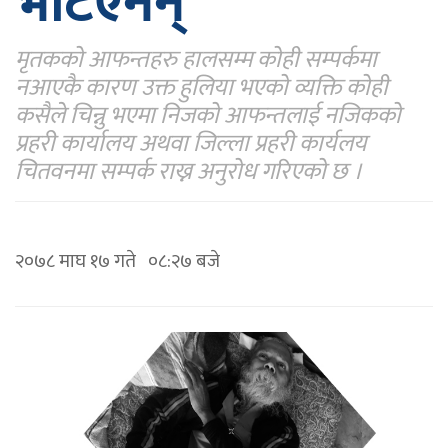
भेटिएनन्
मृतकको आफन्तहरु हालसम्म कोही सम्पर्कमा
नआएकै कारण उक्त हुलिया भएको व्यक्ति कोही
कसैले चिन्नु भएमा निजको आफन्तलाई नजिकको
प्रहरी कार्यालय अथवा जिल्ला प्रहरी कार्यलय
चितवनमा सम्पर्क राख्न अनुरोध गरिएको छ ।
२०७८ माघ १७ गते ०८:२७ बजे