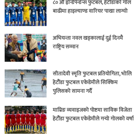
८० औं इन्डिपेन्डेन्स फुटबल, हेटौंडाको गोल
बाढीमा हाइल्याण्ड वारियर पाखा लाग्यो
अभियन्ता नवल खड्कालाई दुई दिनमै
राष्ट्रिय सम्मान
सीतादेवी स्मृति फुटबल प्रतियोगिता, भोलि
हेटौंडा फुटबल एकेडेमीले सिक्किम
पुलिसको सामना गर्दै
माम्रिङ व्यवाइजको पोष्टमा साविक विजेता
हेटौंडा फुटबल एकेडेमीले गर्‍यो गोलको वर्षा