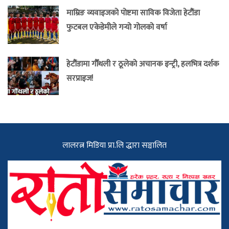
माम्रिङ व्यवाइजको पोष्टमा साविक विजेता हेटौंडा
फुटबल एकेडेमीले गर्‍यो गोलको वर्षा
हेटौंडामा गौँथली र ठूलेको अचानक इन्ट्री, हलभित्र दर्शक
सरप्राइज!
लालरत्न मिडिया प्रा.लि द्धारा सञ्चालित