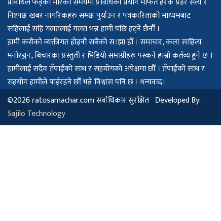
प्रविधिले फड्को मारेको समयमा प्रविधिको प्रयोग मार्फत हरेक प्रहर सत्य र
निश्पक्ष खबर नागरिकहरु समक्ष पुर्याउन र पत्रकारिताको माध्यमबाट
सहिलाई सहि गलतलाई गलत भन्न हामी पछि हट्ने छैनौँ ।
हामी कसैको व्यक्तीगत होइनौ सबैको स।झा हौँ । समाचार, कला साहित्य
मनोरञ्जन, बिचारका प्रस्तुती र भिडियो समाग्रीहरु पस्कने हाम्रो कर्तव्य हुने छ ।
हामीलाई सदैव तँपाईको साथ र सहयोगको अपेक्षमा छौँ । तँपाईको साथ र
सहयोग हामीले पाईरहने छौँ भन्ने विश्वास पनि छ । धन्यवाद।
©2026 ratosamachar.com सर्वाधिकार सुरक्षित Developed By:
Sajilo Technology