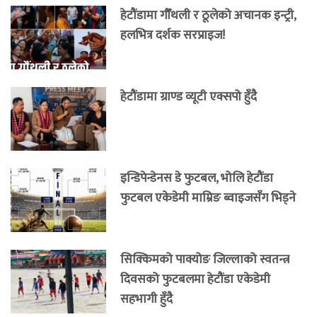
हेटौंडामा गौँथली र ठूलेको अचानक इन्ट्री,
हलभित्र दर्शक सरप्राइज!
हेटौंडामा ग्राण्ड व्यूटी एक्सपो हुँदै
इन्डिपेन्डेनस डे फुटबल, भोलि हेटौंडा
फुटबल एकेडेमी माम्रिङ ब्वाइजसँग भिड्ने
सिक्किमको पाक्योङ जिल्लाको स्वतन्त्र
दिवसको फुटबलमा हेटौंडा एकेडेमी
सहभागी हुँदै