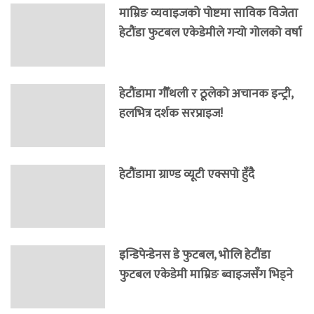
माम्रिङ व्यवाइजको पोष्टमा साविक विजेता
हेटौंडा फुटबल एकेडेमीले गर्‍यो गोलको वर्षा
हेटौंडामा गौँथली र ठूलेको अचानक इन्ट्री,
हलभित्र दर्शक सरप्राइज!
हेटौंडामा ग्राण्ड व्यूटी एक्सपो हुँदै
इन्डिपेन्डेनस डे फुटबल, भोलि हेटौंडा
फुटबल एकेडेमी माम्रिङ ब्वाइजसँग भिड्ने