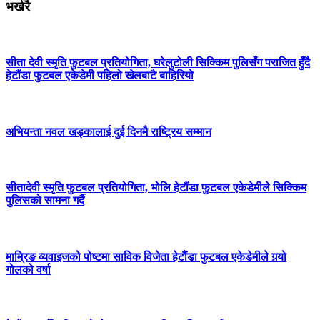
भर्खरै
सीता देवी स्मृति फुटबल प्रतियोगिता, घरेलुटोली सिक्किम पुलिसँग पराजित हुँदै
हेटौंडा फुटबल एकेडेमी पहिलो खेलबाटै बाहिरियो
अभियन्ता नवल खड्कालाई दुई दिनमै राष्ट्रिय सम्मान
सीतादेवी स्मृति फुटबल प्रतियोगिता, भोलि हेटौंडा फुटबल एकेडेमीले सिक्किम
पुलिसको सामना गर्दै
माम्रिङ व्यवाइजको पोष्टमा साविक विजेता हेटौंडा फुटबल एकेडेमीले गर्‍यो
गोलको वर्षा