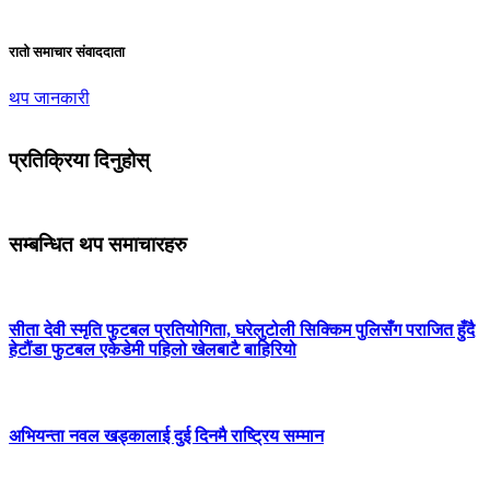
रातो समाचार संवाददाता
थप जानकारी
प्रतिक्रिया दिनुहोस्
सम्बन्धित थप समाचारहरु
सीता देवी स्मृति फुटबल प्रतियोगिता, घरेलुटोली सिक्किम पुलिसँग पराजित हुँदै
हेटौंडा फुटबल एकेडेमी पहिलो खेलबाटै बाहिरियो
अभियन्ता नवल खड्कालाई दुई दिनमै राष्ट्रिय सम्मान