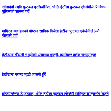
सीतादेवी स्मृति फुटबल प्रतियोगिता, भोलि हेटौंडा फुटबल एकेडेमीले सिक्किम
पुलिसको सामना गर्दै
माम्रिङ व्यवाइजको पोष्टमा साविक विजेता हेटौंडा फुटबल एकेडेमीले गर्‍यो
गोलको वर्षा
हेटौंडामा गौँथली र ठूलेको अचानक इन्ट्री, हलभित्र दर्शक सरप्राइज!
हेटौंडामा ग्राण्ड व्यूटी एक्सपो हुँदै
इन्डिपेन्डेनस डे फुटबल, भोलि हेटौंडा फुटबल एकेडेमी माम्रिङ ब्वाइजसँग भिड्ने