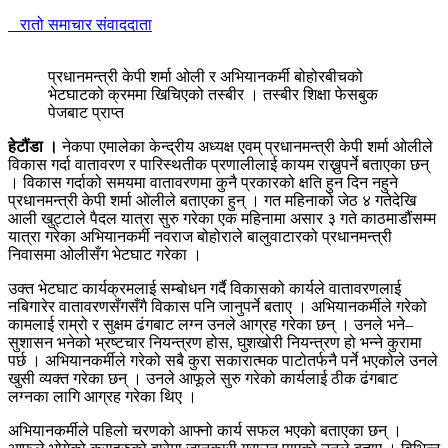
रातो समाचार संवाददाता
प्रधानमन्त्री केपी शर्मा ओली र अभियानकर्मी बोहोरबीचको
भेटघाटको क्रममा खिचिएको तस्बीर । तस्बीर शिक्षा फेसबुक
पेजबाट प्राप्त
हेटौंडा ।
नेकपा एमालेका केन्द्रीय अध्यक्ष एवम् प्रधानमन्त्री केपी शर्मा ओलीले
विकास गर्दा वातावरण र पारिस्थतीक प्रणालीलाई कायम राख्नुपर्ने बताएका छन्
। विकास गर्दाको समयमा वातावरणमा कुनै प्रकारको क्षति हुन दिन नहुने
प्रधानमन्त्री केपी शर्मा ओलीले बताएका हुन् । गत महिनाको जेठ ४ गतेदेखि
आली खुट्टाले पैदल यात्रा सुरु गरेका एक महिनामा असार ३ गते काठमाडौंसम्म
यात्रा गरेका अभियानकर्मी नवराज बोहोराले बालुवाटारको प्रधानमन्त्री
निवासमा ओलीसँग भेटघाट गरेका ।
उक्त भेटघाट कार्यक्रमलाई सम्बोधन गर्दै विकासको कार्यले वातावरणलाई
नबिगारेर वातावरणसँगसँगै विकास पनि जानुपर्ने बताए । अभियानकर्मीले गरेको
कामलाई राम्रो र सुक्षम ढंगबाट लग्न उनले आग्रह गरेका छन् । उनले भने–
सुशासन भनेको भ्रष्टचार नियन्त्रण होस, घुशखोरी नियन्त्रण हो भन्ने कुरामा
पर्छ । अभियानकर्मीले गरेको सबै कुरा सकारात्मक पाटोतर्फनै पर्ने भएकोले उनले
खुसी व्यक्त गरेका छन् । उनले आफूले सुरु गरेको कार्यलाई ठीक ढंगबाट
लग्नका लागि आग्रह गरेका थिए ।
अभियानकर्मीले पहिलो चरणको आफ्नो कार्य सफल भएको बताएका छन् ।