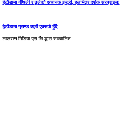
हेटौंडामा गौँथली र ठूलेको अचानक इन्ट्री, हलभित्र दर्शक सरप्राइज!
हेटौंडामा ग्राण्ड व्यूटी एक्सपो हुँदै
लालरत्न मिडिया प्रा.लि द्धारा सञ्चालित