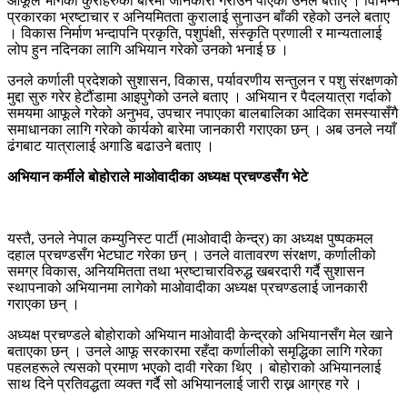
आफूले भोगेको कुराहरुको बारेमा जानकारी गराउन पाएको उनले बताए । विभिन्न
प्रकारका भ्रष्टाचार र अनियमितता कुरालाई सुनाउन बाँकी रहेको उनले बताए
। विकास निर्माण भन्दापनि प्रकृति, पशुपंक्षी, संस्कृति प्रणाली र मान्यतालाई
लोप हुन नदिनका लागि अभियान गरेको उनको भनाई छ ।
उनले कर्णाली प्रदेशको सुशासन, विकास, पर्यावरणीय सन्तुलन र पशु संरक्षणको
मुद्दा सुरु गरेर हेटौंडामा आइपुगेको उनले बताए । अभियान र पैदलयात्रा गर्दाको
समयमा आफूले गरेको अनुभव, उपचार नपाएका बालबालिका आदिका समस्यासँगै
समाधानका लागि गरेको कार्यको बारेमा जानकारी गराएका छन् । अब उनले नयाँ
ढंगबाट यात्रालाई अगाडि बढाउने बताए ।
अभियान कर्मीले बोहोराले माओवादीका अध्यक्ष प्रचण्डसँग भेटे
यस्तै, उनले नेपाल कम्युनिस्ट पार्टी (माओवादी केन्द्र) का अध्यक्ष पुष्पकमल
दहाल प्रचण्डसँग भेटघाट गरेका छन् । उनले वातावरण संरक्षण, कर्णालीको
समग्र विकास, अनियमितता तथा भ्रष्टाचारविरुद्ध खबरदारी गर्दै सुशासन
स्थापनाको अभियानमा लागेको माओवादीका अध्यक्ष प्रचण्डलाई जानकारी
गराएका छन् ।
अध्यक्ष प्रचण्डले बोहोराको अभियान माओवादी केन्द्रको अभियानसँग मेल खाने
बताएका छन् । उनले आफू सरकारमा रहँदा कर्णालीको समृद्धिका लागि गरेका
पहलहरूले त्यसको प्रमाण भएको दावी गरेका थिए । बोहोराको अभियानलाई
साथ दिने प्रतिवद्धता व्यक्त गर्दै सो अभियानलाई जारी राख्न आग्रह गरे ।