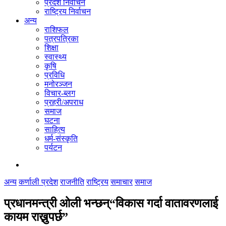
प्रदेश निर्वाचन
राष्ट्रिय निर्वाचन
अन्य
राशिफल
पत्रपत्रिका
शिक्षा
स्वास्थ्य
कृषि
प्रविधि
मनोरञ्जन
विचार-ब्लग
प्रहरी/अपराध
समाज
घटना
साहित्य
धर्म-संस्कृति
पर्यटन
अन्य
कर्णाली प्रदेश
राजनीति
राष्ट्रिय
समाचार
समाज
प्रधानमन्त्री ओली भन्छन्“विकास गर्दा वातावरणलाई
कायम राख्नुपर्छ”