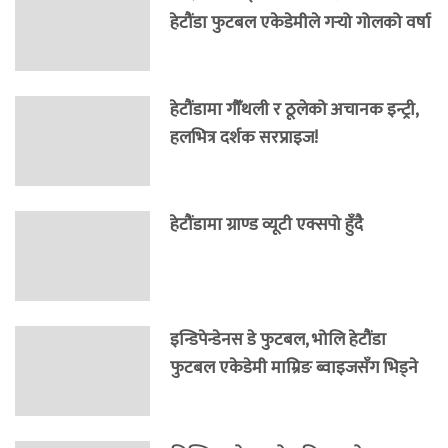
हेटौंडा फुटबल एकेडेमीले गर्‍यो गोलको वर्षा
हेटौंडामा गौँथली र ठूलेको अचानक इन्ट्री,
हलभित्र दर्शक सरप्राइज!
हेटौंडामा ग्राण्ड व्यूटी एक्सपो हुँदै
इन्डिपेन्डेनस डे फुटबल, भोलि हेटौंडा
फुटबल एकेडेमी माम्रिङ ब्वाइजसँग भिड्ने