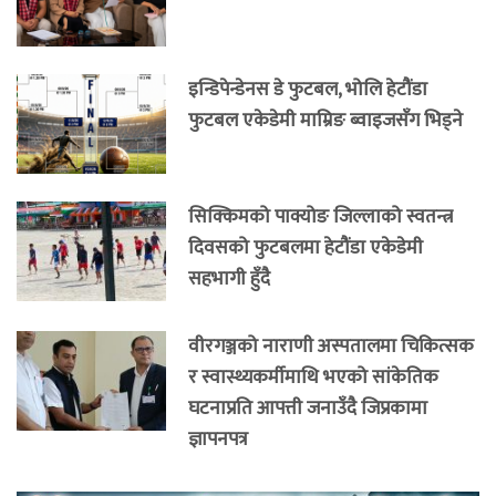
इन्डिपेन्डेनस डे फुटबल, भोलि हेटौंडा
फुटबल एकेडेमी माम्रिङ ब्वाइजसँग भिड्ने
सिक्किमको पाक्योङ जिल्लाको स्वतन्त्र
दिवसको फुटबलमा हेटौंडा एकेडेमी
सहभागी हुँदै
वीरगञ्जको नाराणी अस्पतालमा चिकित्सक
र स्वास्थ्यकर्मीमाथि भएको सांकेतिक
घटनाप्रति आपत्ती जनाउँदै जिप्रकामा
ज्ञापनपत्र