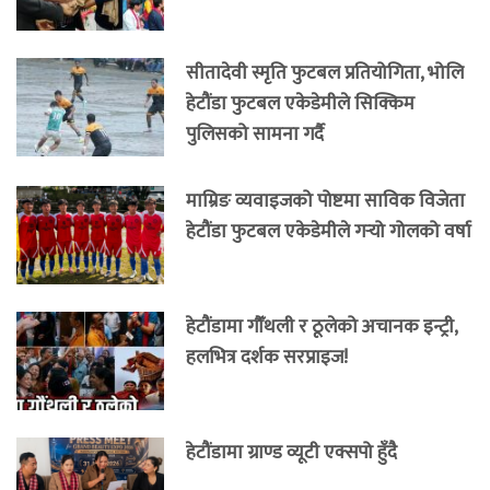
सीतादेवी स्मृति फुटबल प्रतियोगिता, भोलि
हेटौंडा फुटबल एकेडेमीले सिक्किम
पुलिसको सामना गर्दै
माम्रिङ व्यवाइजको पोष्टमा साविक विजेता
हेटौंडा फुटबल एकेडेमीले गर्‍यो गोलको वर्षा
हेटौंडामा गौँथली र ठूलेको अचानक इन्ट्री,
हलभित्र दर्शक सरप्राइज!
हेटौंडामा ग्राण्ड व्यूटी एक्सपो हुँदै