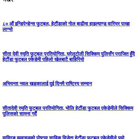
८० औं इन्डिपेन्डेन्स फुटबल, हेटौंडाको गोल बाढीमा हाइल्याण्ड वारियर पाखा
लाग्यो
सीता देवी स्मृति फुटबल प्रतियोगिता, घरेलुटोली सिक्किम पुलिसँग पराजित हुँदै
हेटौंडा फुटबल एकेडेमी पहिलो खेलबाटै बाहिरियो
अभियन्ता नवल खड्कालाई दुई दिनमै राष्ट्रिय सम्मान
सीतादेवी स्मृति फुटबल प्रतियोगिता, भोलि हेटौंडा फुटबल एकेडेमीले सिक्किम
पुलिसको सामना गर्दै
माम्रिङ व्यवाइजको पोष्टमा साविक विजेता हेटौंडा फुटबल एकेडेमीले गर्‍यो