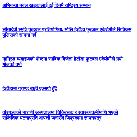
अभियन्ता नवल खड्कालाई दुई दिनमै राष्ट्रिय सम्मान
सीतादेवी स्मृति फुटबल प्रतियोगिता, भोलि हेटौंडा फुटबल एकेडेमीले सिक्किम
पुलिसको सामना गर्दै
माम्रिङ व्यवाइजको पोष्टमा साविक विजेता हेटौंडा फुटबल एकेडेमीले गर्‍यो
गोलको वर्षा
हेटौंडामा ग्राण्ड व्यूटी एक्सपो हुँदै
वीरगञ्जको नाराणी अस्पतालमा चिकित्सक र स्वास्थ्यकर्मीमाथि भएको
सांकेतिक घटनाप्रति आपत्ती जनाउँदै जिप्रकामा ज्ञापनपत्र