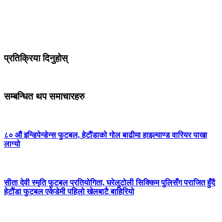
प्रतिक्रिया दिनुहोस्
सम्बन्धित थप समाचारहरु
८० औं इन्डिपेन्डेन्स फुटबल, हेटौंडाको गोल बाढीमा हाइल्याण्ड वारियर पाखा
लाग्यो
सीता देवी स्मृति फुटबल प्रतियोगिता, घरेलुटोली सिक्किम पुलिसँग पराजित हुँदै
हेटौंडा फुटबल एकेडेमी पहिलो खेलबाटै बाहिरियो