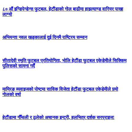
८० औं इन्डिपेन्डेन्स फुटबल, हेटौंडाको गोल बाढीमा हाइल्याण्ड वारियर पाखा
लाग्यो
अभियन्ता नवल खड्कालाई दुई दिनमै राष्ट्रिय सम्मान
सीतादेवी स्मृति फुटबल प्रतियोगिता, भोलि हेटौंडा फुटबल एकेडेमीले सिक्किम
पुलिसको सामना गर्दै
माम्रिङ व्यवाइजको पोष्टमा साविक विजेता हेटौंडा फुटबल एकेडेमीले गर्‍यो
गोलको वर्षा
हेटौंडामा गौँथली र ठूलेको अचानक इन्ट्री, हलभित्र दर्शक सरप्राइज!