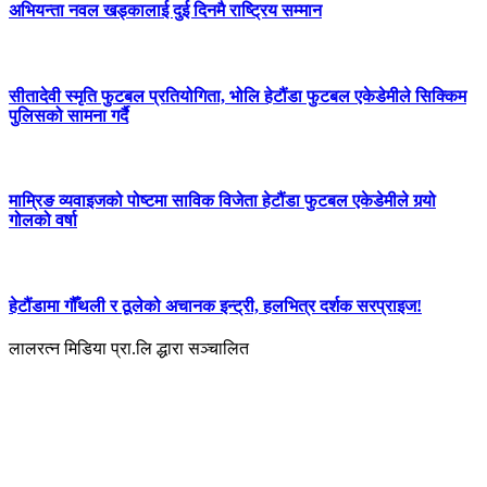
अभियन्ता नवल खड्कालाई दुई दिनमै राष्ट्रिय सम्मान
सीतादेवी स्मृति फुटबल प्रतियोगिता, भोलि हेटौंडा फुटबल एकेडेमीले सिक्किम
पुलिसको सामना गर्दै
माम्रिङ व्यवाइजको पोष्टमा साविक विजेता हेटौंडा फुटबल एकेडेमीले गर्‍यो
गोलको वर्षा
हेटौंडामा गौँथली र ठूलेको अचानक इन्ट्री, हलभित्र दर्शक सरप्राइज!
लालरत्न मिडिया प्रा.लि द्धारा सञ्चालित