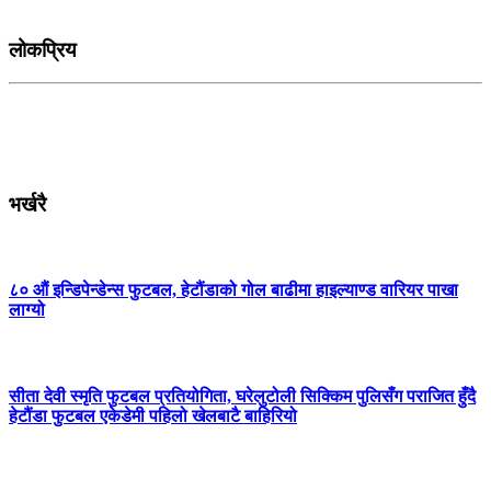
लोकप्रिय
भर्खरै
८० औं इन्डिपेन्डेन्स फुटबल, हेटौंडाको गोल बाढीमा हाइल्याण्ड वारियर पाखा
लाग्यो
सीता देवी स्मृति फुटबल प्रतियोगिता, घरेलुटोली सिक्किम पुलिसँग पराजित हुँदै
हेटौंडा फुटबल एकेडेमी पहिलो खेलबाटै बाहिरियो