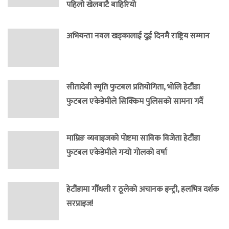
पहिलो खेलबाटै बाहिरियो
अभियन्ता नवल खड्कालाई दुई दिनमै राष्ट्रिय सम्मान
सीतादेवी स्मृति फुटबल प्रतियोगिता, भोलि हेटौंडा
फुटबल एकेडेमीले सिक्किम पुलिसको सामना गर्दै
माम्रिङ व्यवाइजको पोष्टमा साविक विजेता हेटौंडा
फुटबल एकेडेमीले गर्‍यो गोलको वर्षा
हेटौंडामा गौँथली र ठूलेको अचानक इन्ट्री, हलभित्र दर्शक
सरप्राइज!