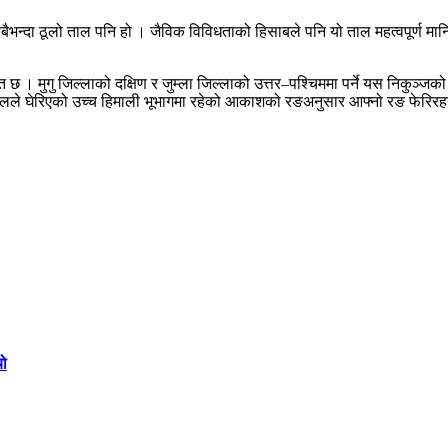
 सबैभन्दा ठूलो ताल पनि हो । जैविक विविधताको हिसाबले पनि यो ताल महत्वपूर्ण म
्थित छ । मुगु जिल्लाको दक्षिण र जुम्ला जिल्लाको उत्तर–पश्चिममा पर्ने यस निकुञ
ङ्गलले घेरिएको उच्च हिमाली भूभागमा रहेको आकाशको रङअनुसार आफ्नो रङ फेरिरह
यो