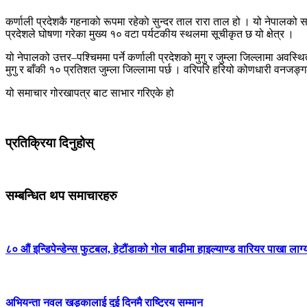
कर्णाली प्रदेशकै गहनाकाे रूपमा रहेकाे सुन्दर ताल रारा ताल हो । यो नेपालको
प्रदेशले घोषणा गरेका मुख्य १० वटा पर्यटकीय स्थलमा सूचीकृत छ यो क्षेत्र ।
यो नेपालको उत्तर–पश्चिममा पर्ने कर्णाली प्रदेशको मुगु र जुम्ला जिल्लामा अवस
मुगु र बाँकी १० प्रतिशत जुम्ला जिल्लामा पर्छ । वरिपरि हरियो कोणधारी वनज
यो समाचार गोरखापत्र बाट साभार गरिएके हो
प्रतिक्रिया दिनुहोस्
सम्बन्धित थप समाचारहरु
८० औं इन्डिपेन्डेन्स फुटबल, हेटौंडाको गोल बाढीमा हाइल्याण्ड वारियर पाखा लाग्
अभियन्ता नवल खड्कालाई दुई दिनमै राष्ट्रिय सम्मान