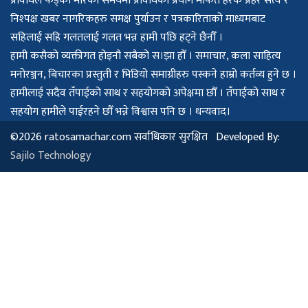
प्रविधिले फड्को मारेको समयमा प्रविधिको प्रयोग मार्फत हरेक प्रहर सत्य र
निश्पक्ष खबर नागरिकहरु समक्ष पुर्याउन र पत्रकारिताको माध्यमबाट
सहिलाई सहि गलतलाई गलत भन्न हामी पछि हट्ने छैनौँ ।
हामी कसैको व्यक्तीगत होइनौ सबैको स।झा हौँ । समाचार, कला साहित्य
मनोरञ्जन, बिचारका प्रस्तुती र भिडियो समाग्रीहरु पस्कने हाम्रो कर्तव्य हुने छ ।
हामीलाई सदैव तँपाईको साथ र सहयोगको अपेक्षमा छौँ । तँपाईको साथ र
सहयोग हामीले पाईरहने छौँ भन्ने विश्वास पनि छ । धन्यवाद।
©2026 ratosamachar.com सर्वाधिकार सुरक्षित Developed By:
Sajilo Technology