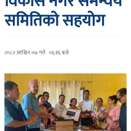
विकास नगर समन्वय
समितिको सहयोग
२०८२ आश्विन ०७ गते ०६:१६ बजे