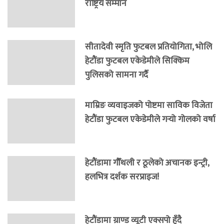
राष्ट्रिय सम्मान
सीतादेवी स्मृति फुटबल प्रतियोगिता, भोलि
हेटौंडा फुटबल एकेडेमीले सिक्किम
पुलिसको सामना गर्दै
माम्रिङ व्यवाइजको पोष्टमा साविक विजेता
हेटौंडा फुटबल एकेडेमीले गर्‍यो गोलको वर्षा
हेटौंडामा गौँथली र ठूलेको अचानक इन्ट्री,
हलभित्र दर्शक सरप्राइज!
हेटौंडामा ग्राण्ड व्यूटी एक्सपो हुँदै