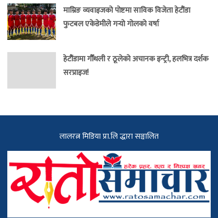
माम्रिङ व्यवाइजको पोष्टमा साविक विजेता हेटौंडा
फुटबल एकेडेमीले गर्‍यो गोलको वर्षा
हेटौंडामा गौँथली र ठूलेको अचानक इन्ट्री, हलभित्र दर्शक
सरप्राइज!
लालरत्न मिडिया प्रा.लि द्धारा सञ्चालित