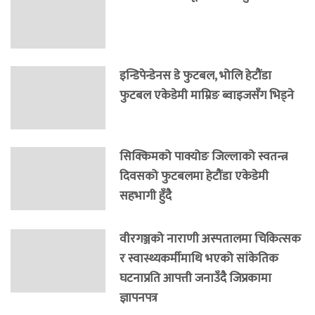
इन्डिपेन्डेनस डे फुटबल, भोलि हेटौंडा
फुटबल एकेडेमी माम्रिङ ब्वाइजसँग भिड्ने
सिक्किमको पाक्योङ जिल्लाको स्वतन्त्र
दिवसको फुटबलमा हेटौंडा एकेडेमी
सहभागी हुँदै
वीरगञ्जको नाराणी अस्पतालमा चिकित्सक
र स्वास्थ्यकर्मीमाथि भएको सांकेतिक
घटनाप्रति आपत्ती जनाउँदै जिप्रकामा
ज्ञापनपत्र