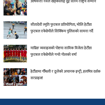
अभियन्ता नवल खड्कालाई दुई दिनमै राष्ट्रिय सम्मान
सीतादेवी स्मृति फुटबल प्रतियोगिता, भोलि हेटौंडा
फुटबल एकेडेमीले सिक्किम पुलिसको सामना गर्दै
माम्रिङ व्यवाइजको पोष्टमा साविक विजेता हेटौंडा
फुटबल एकेडेमीले गर्‍यो गोलको वर्षा
हेटौंडामा गौँथली र ठूलेको अचानक इन्ट्री, हलभित्र दर्शक
सरप्राइज!