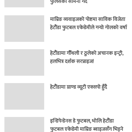
पुलिसको सामना गर्दै
माम्रिङ व्यवाइजको पोष्टमा साविक विजेता
हेटौंडा फुटबल एकेडेमीले गर्‍यो गोलको वर्षा
हेटौंडामा गौँथली र ठूलेको अचानक इन्ट्री,
हलभित्र दर्शक सरप्राइज!
हेटौंडामा ग्राण्ड व्यूटी एक्सपो हुँदै
इन्डिपेन्डेनस डे फुटबल, भोलि हेटौंडा
फुटबल एकेडेमी माम्रिङ ब्वाइजसँग भिड्ने