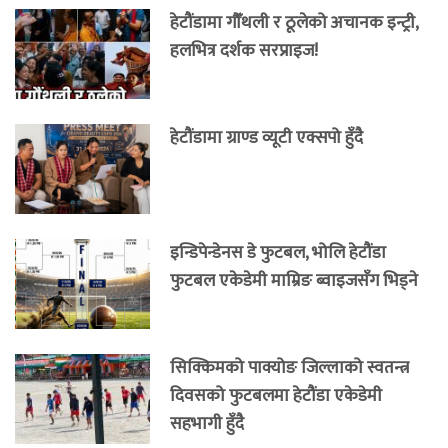
हेटौंडामा गौँथली र ठूलेको अचानक इन्ट्री,
हलभित्र दर्शक सरप्राइज!
हेटौंडामा ग्राण्ड व्यूटी एक्सपो हुँदै
इन्डिपेन्डेनस डे फुटबल, भोलि हेटौंडा
फुटबल एकेडेमी माम्रिङ ब्वाइजसँग भिड्ने
सिक्किमको पाक्योङ जिल्लाको स्वतन्त्र
दिवसको फुटबलमा हेटौंडा एकेडेमी
सहभागी हुँदै