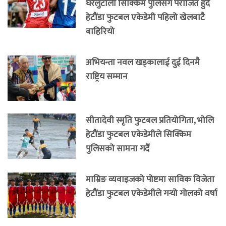
घरेलुटोली सिक्किम पुलिसँग पराजित हुँदै
हेटौंडा फुटबल एकेडेमी पहिलो खेलबाटै
बाहिरियो
अभियन्ता नवल खड्कालाई दुई दिनमै
राष्ट्रिय सम्मान
सीतादेवी स्मृति फुटबल प्रतियोगिता, भोलि
हेटौंडा फुटबल एकेडेमीले सिक्किम
पुलिसको सामना गर्दै
माम्रिङ व्यवाइजको पोष्टमा साविक विजेता
हेटौंडा फुटबल एकेडेमीले गर्‍यो गोलको वर्षा