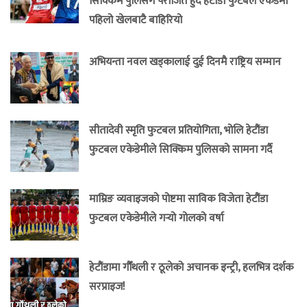
सिक्किम पुलिसँग पराजित हुँदै हेटौंडा फुटबल एकेडेमी
पहिलो खेलबाटै बाहिरियो
अभियन्ता नवल खड्कालाई दुई दिनमै राष्ट्रिय सम्मान
सीतादेवी स्मृति फुटबल प्रतियोगिता, भोलि हेटौंडा
फुटबल एकेडेमीले सिक्किम पुलिसको सामना गर्दै
माम्रिङ व्यवाइजको पोष्टमा साविक विजेता हेटौंडा
फुटबल एकेडेमीले गर्‍यो गोलको वर्षा
हेटौंडामा गौँथली र ठूलेको अचानक इन्ट्री, हलभित्र दर्शक
सरप्राइज!