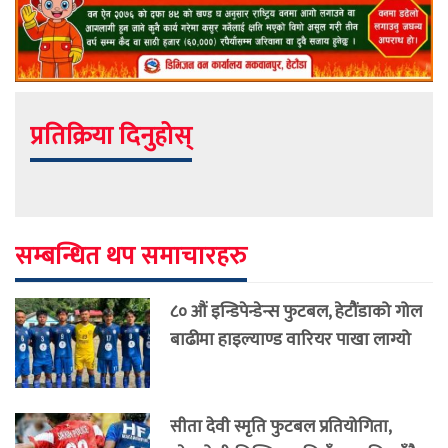
प्रतिक्रिया दिनुहोस्
सम्बन्धित थप समाचारहरु
८० औं इन्डिपेन्डेन्स फुटबल, हेटौंडाको गोल
बाढीमा हाइल्याण्ड वारियर पाखा लाग्यो
सीता देवी स्मृति फुटबल प्रतियोगिता,