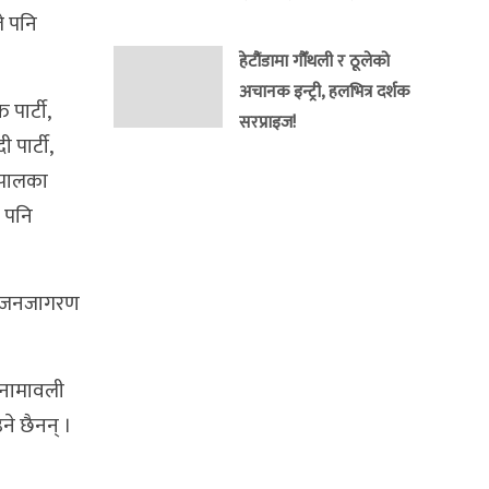
ले पनि
हेटौंडामा गौँथली र ठूलेको
अचानक इन्ट्री, हलभित्र दर्शक
 पार्टी,
सरप्राइज!
 पार्टी,
 नेपालका
े पनि
लन, जनजागरण
 नामावली
े छैनन् ।