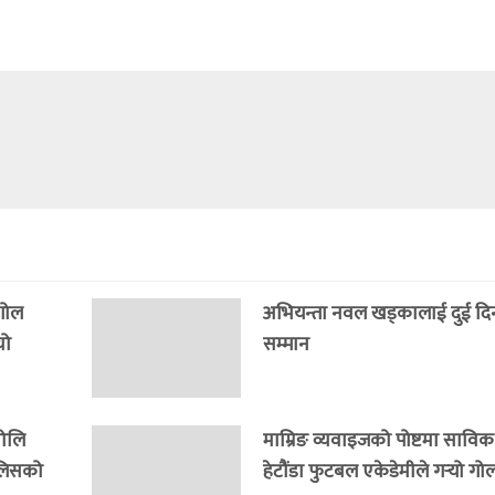
 गोल
अभियन्ता नवल खड्कालाई दुई दिनमै 
यो
सम्मान
भोलि
माम्रिङ व्यवाइजको पोष्टमा साविक
ुलिसको
हेटौंडा फुटबल एकेडेमीले गर्‍यो गो