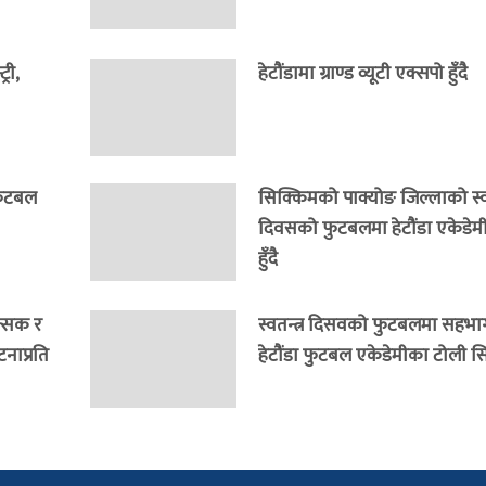
री,
हेटौंडामा ग्राण्ड व्यूटी एक्सपो हुँदै
 फुटबल
सिक्किमको पाक्योङ जिल्लाको स्वत
दिवसको फुटबलमा हेटौंडा एकेडेम
हुँदै
त्सक र
स्वतन्त्र दिसवको फुटबलमा सहभागी
नाप्रति
हेटौंडा फुटबल एकेडेमीका टोली सि