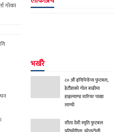
लोकप्रिय
ता गरेका
ागि
भर्खरै
८० औं इन्डिपेन्डेन्स फुटबल,
हेटौंडाको गोल बाढीमा
ाचन
हाइल्याण्ड वारियर पाखा
लाग्यो
।
सीता देवी स्मृति फुटबल
प्रतियोगिता, घरेलुटोली