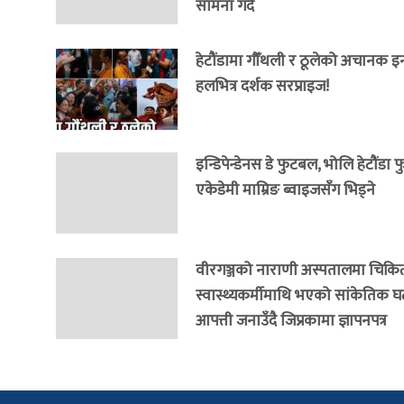
सामना गर्दै
हेटौंडामा गौँथली र ठूलेको अचानक इन्ट्
हलभित्र दर्शक सरप्राइज!
इन्डिपेन्डेनस डे फुटबल, भोलि हेटौंडा
एकेडेमी माम्रिङ ब्वाइजसँग भिड्ने
वीरगञ्जको नाराणी अस्पतालमा चिकि
स्वास्थ्यकर्मीमाथि भएको सांकेतिक घट
आपत्ती जनाउँदै जिप्रकामा ज्ञापनपत्र