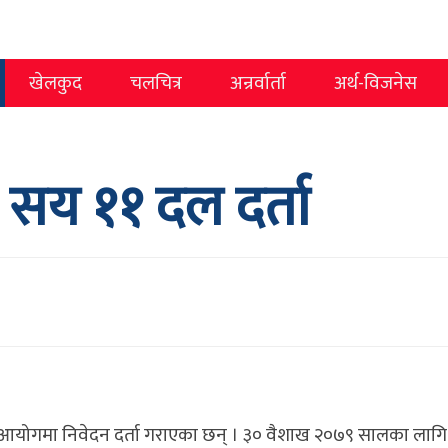
खेलकुद
चलचित्र
अन्रर्वार्ता
अर्थ-विजनेस
 सय ११ दल दर्ता
चन आयोगमा निवेदन दर्ता गराएका छन् । ३० वैशाख २०७९ सालका ला