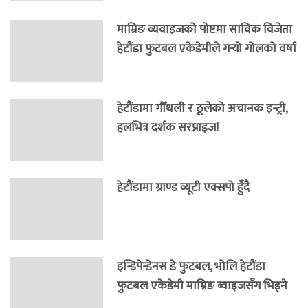
माम्रिङ व्यवाइजको पोष्टमा साविक विजेता
हेटौंडा फुटबल एकेडेमीले गर्‍यो गोलको वर्षा
हेटौंडामा गौँथली र ठूलेको अचानक इन्ट्री,
हलभित्र दर्शक सरप्राइज!
हेटौंडामा ग्राण्ड व्यूटी एक्सपो हुँदै
इन्डिपेन्डेनस डे फुटबल, भोलि हेटौंडा
फुटबल एकेडेमी माम्रिङ ब्वाइजसँग भिड्ने