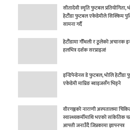
सीतादेवी स्मृति फुटबल प्रतियोगिता, 
हेटौंडा फुटबल एकेडेमीले सिक्किम प
सामना गर्दै
हेटौंडामा गौँथली र ठूलेको अचानक इन्ट्
हलभित्र दर्शक सरप्राइज!
इन्डिपेन्डेनस डे फुटबल, भोलि हेटौंडा
एकेडेमी माम्रिङ ब्वाइजसँग भिड्ने
वीरगञ्जको नाराणी अस्पतालमा चिकि
स्वास्थ्यकर्मीमाथि भएको सांकेतिक घट
आपत्ती जनाउँदै जिप्रकामा ज्ञापनपत्र