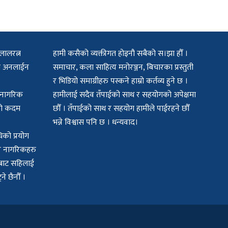
लालरत्न
हामी कसैको व्यक्तीगत होइनौ सबैको स।झा हौँ ।
िटल अनलाईन
समाचार, कला साहित्य मनोरञ्जन, बिचारका प्रस्तुती
र भिडियो समाग्रीहरु पस्कने हाम्रो कर्तव्य हुने छ ।
क नागरिक
हामीलाई सदैव तँपाईको साथ र सहयोगको अपेक्षमा
मको कदम
छौँ । तँपाईको साथ र सहयोग हामीले पाईरहने छौँ
भन्ने विश्वास पनि छ । धन्यवाद।
िको प्रयोग
बर नागरिकहरु
यमबाट सहिलाई
े छैनौँ ।