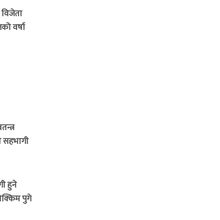
 विजेता
लको वर्षा
न्त्र
ी सहभागी
 हुने
क्किम पुगे