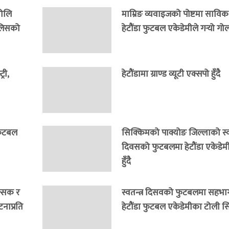
भोलि
माम्रिङ व्यवाइजको पोष्टमा साविक
ुलिसको
हेटौंडा फुटबल एकेडेमीले गर्‍यो गो
री,
हेटौंडामा ग्राण्ड व्यूटी एक्सपो हुँदै
 फुटबल
सिक्किमको पाक्योङ जिल्लाको स्वत
दिवसको फुटबलमा हेटौंडा एकेडेम
हुँदै
त्सक र
स्वतन्त्र दिसवको फुटबलमा सहभागी
नाप्रति
हेटौंडा फुटबल एकेडेमीका टोली सि