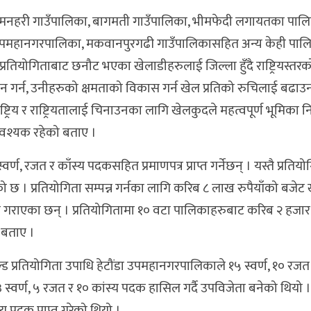
ा,मनहरी गाउँपालिका, बागमती गाउँपालिका, भीमफेदी लगायतका पाल
ेटौंडा उपमहानगरपालिका, मकवानपुरगढी गाउँपालिकासहित अन्य केही पा
्रतियोगिताबाट छनौट भएका खेलाडीहरुलाई जिल्ला हुँदै राष्ट्रियस्तरक
न गर्न, उनीहरुको क्षमताको विकास गर्न खेल प्रतिको रुचिलाई बढा
्रिय र राष्ट्रियतालाई चिनाउनका लागि खेलकुदले महत्वपूर्ण भूमिका नि
आवश्यक रहेको बताए ।
्वर्ण, रजत र काँस्य पदकसहित प्रमाणपत्र प्राप्त गर्नेछन् । यस्तै प्रतिय
 छ । प्रतियोगिता सम्पन्न गर्नका लागि करिब ८ लाख रुपैयाँको बजेट खर
 गराएका छन् । प्रतियोगितामा १० वटा पालिकाहरुबाट करिब २ हजा
 बताए ।
िल्ड प्रतियोगिता उपाधि हेटौंडा उपमहानगरपालिकाले १५ स्वर्ण, १० रजत 
स्वर्ण, ५ रजत र १० कांस्य पदक हासिल गर्दै उपविजेता बनेको थियो । 
 पदक प्राप्त गरेको थियो ।