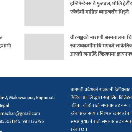
इन्डिपेन्डेनस डे फुटबल, भोलि हेटौ
एकेडेमी माम्रिङ ब्वाइजसँग भिड्ने
्र
वीरगञ्जको नाराणी अस्पतालमा च
सहभागी
स्वास्थ्यकर्मीमाथि भएको सांकेति
आपत्ती जनाउँदै जिप्रकामा ज्ञापनपत्
बागमती प्रदेशको राजधानी हेटौँडाबाट 
a-2, Makawanpur, Bagamati
मिडिया प्रा. लि द्धारा सञ्चालित डिज
Nepal
पत्रिका यो हो रातो समाचार डट कम ।
amachar@gmail.com
हरेक प्रहर सत्य र निश्पक्ष खबर हरे
55031145, 9811136795
समक्ष पुर्याउने रातो समाचार डट क
रहेको छ ।