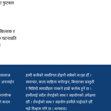
ंडा फुटबल
िकित्सक र
क घटनाप्रति
र
लालरत्न
हामी कसैको व्यक्तीगत होइनौ सबैको स।झा हौँ ।
िटल अनलाईन
समाचार, कला साहित्य मनोरञ्जन, बिचारका प्रस्तुती
र भिडियो समाग्रीहरु पस्कने हाम्रो कर्तव्य हुने छ ।
क नागरिक
हामीलाई सदैव तँपाईको साथ र सहयोगको अपेक्षमा
मको कदम
छौँ । तँपाईको साथ र सहयोग हामीले पाईरहने छौँ
भन्ने विश्वास पनि छ । धन्यवाद।