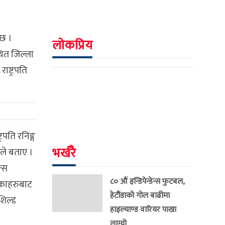
 छ ।
लोकप्रिय
ित जिल्ला
ष्ट्रपति
पति रनिङ्ग
भर्खरै
नले बताए ।
क्स
८० औं इन्डिपेन्डेन्स फुटबल,
लिकाहरुबाट
हेटौंडाको गोल बाढीमा
शिल्ड
हाइल्याण्ड वारियर पाखा
लाग्यो