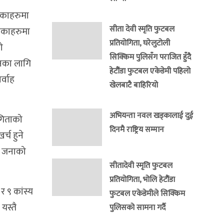
िकाहरुमा
सीता देवी स्मृति फुटबल
लिकाहरुमा
प्रतियोगिता, घरेलुटोली
ो
सिक्किम पुलिसँग पराजित हुँदै
उनका लागि
हेटौंडा फुटबल एकेडेमी पहिलो
र्वाह
खेलबाटै बाहिरियो
अभियन्ता नवल खड्कालाई दुई
ोगिताको
दिनमै राष्ट्रिय सम्मान
्च हुने
र जनाको
सीतादेवी स्मृति फुटबल
प्रतियोगिता, भोलि हेटौंडा
र ९ कांस्य
फुटबल एकेडेमीले सिक्किम
यस्तै
पुलिसको सामना गर्दै