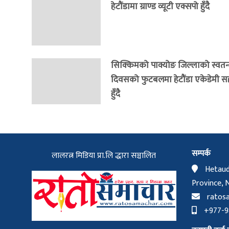
हेटौंडामा ग्राण्ड व्यूटी एक्सपो हुँदै
सिक्किमको पाक्योङ जिल्लाको स्वतन्त
दिवसको फुटबलमा हेटौंडा एकेडेमी 
हुँदै
सम्पर्क
लालरत्न मिडिया प्रा.लि द्धारा सञ्चालित
Hetaud
Province, 
ratos
+977-98