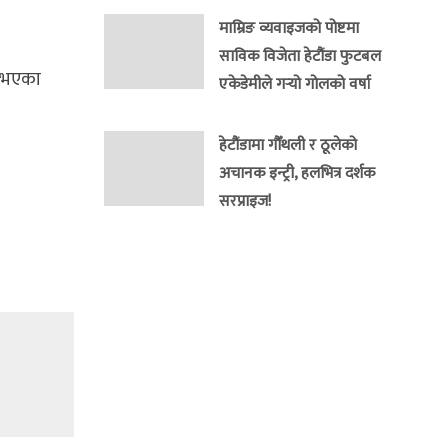
माम्रिङ व्यवाइजको पोष्टमा
साविक विजेता हेटौंडा फुटबल
्ध भएका
एकेडेमीले गर्‍यो गोलको वर्षा
हेटौंडामा गौँथली र ठूलेको
अचानक इन्ट्री, हलभित्र दर्शक
सरप्राइज!