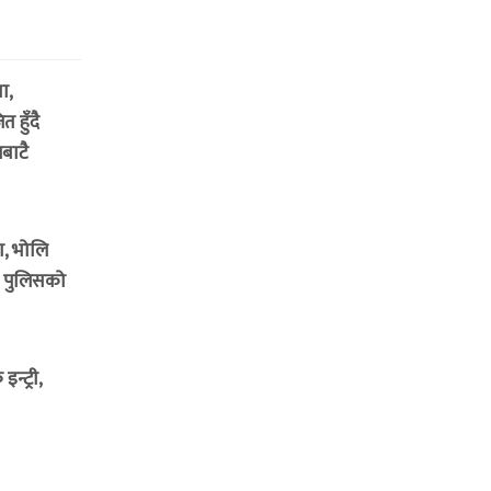
ा,
 हुँदै
बाटै
ा, भोलि
म पुलिसको
न्ट्री,