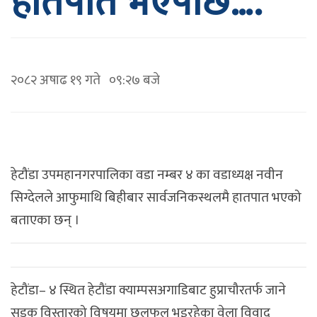
हातपात भएपछि….
२०८२ अषाढ १९ गते ०९:२७ बजे
हेटौंडा उपमहानगरपालिका वडा नम्बर ४ का वडाध्यक्ष नवीन
सिग्देलले आफुमाथि बिहीबार सार्वजनिकस्थलमै हातपात भएको
बताएका छन् ।
हेटौंडा– ४ स्थित हेटौंडा क्याम्पसअगाडिबाट हुप्राचौरतर्फ जाने
सडक विस्तारको विषयमा छलफल भइरहेका वेला विवाद