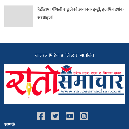
हेटौंडामा गौँथली र ठूलेको अचानक इन्ट्री, हलभित्र दर्शक
सरप्राइज!
लालरत्न मिडिया प्रा.लि द्धारा सञ्चालित
सम्पर्क