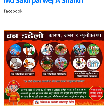
Md Sakirparwej A Shaikh
facebook