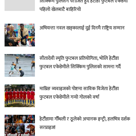
सिक्किम पुलिसँग पराजित हुँदै हेटौंडा फुटबल एकेडेमी
पहिलो खेलबाटै बाहिरियो
अभियन्ता नवल खड्कालाई दुई दिनमै राष्ट्रिय सम्मान
सीतादेवी स्मृति फुटबल प्रतियोगिता, भोलि हेटौंडा
फुटबल एकेडेमीले सिक्किम पुलिसको सामना गर्दै
माम्रिङ व्यवाइजको पोष्टमा साविक विजेता हेटौंडा
फुटबल एकेडेमीले गर्‍यो गोलको वर्षा
हेटौंडामा गौँथली र ठूलेको अचानक इन्ट्री, हलभित्र दर्शक
सरप्राइज!