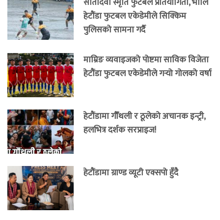
सीतादेवी स्मृति फुटबल प्रतियोगिता, भोलि
हेटौंडा फुटबल एकेडेमीले सिक्किम
पुलिसको सामना गर्दै
माम्रिङ व्यवाइजको पोष्टमा साविक विजेता
हेटौंडा फुटबल एकेडेमीले गर्‍यो गोलको वर्षा
हेटौंडामा गौँथली र ठूलेको अचानक इन्ट्री,
हलभित्र दर्शक सरप्राइज!
हेटौंडामा ग्राण्ड व्यूटी एक्सपो हुँदै