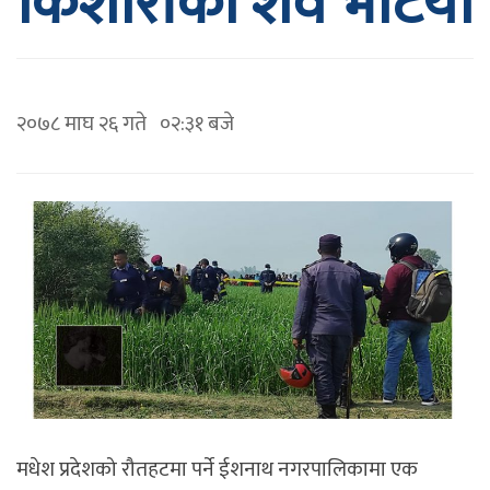
किशोरीको शव भेटियो
२०७८ माघ २६ गते ०२:३१ बजे
मधेश प्रदेशको रौतहटमा पर्ने ईशनाथ नगरपालिकामा एक