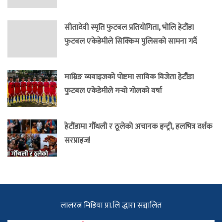
सीतादेवी स्मृति फुटबल प्रतियोगिता, भोलि हेटौंडा
फुटबल एकेडेमीले सिक्किम पुलिसको सामना गर्दै
माम्रिङ व्यवाइजको पोष्टमा साविक विजेता हेटौंडा
फुटबल एकेडेमीले गर्‍यो गोलको वर्षा
हेटौंडामा गौँथली र ठूलेको अचानक इन्ट्री, हलभित्र दर्शक
सरप्राइज!
लालरत्न मिडिया प्रा.लि द्धारा सञ्चालित