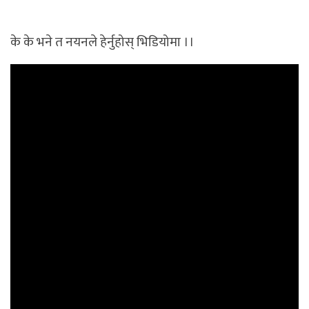
के के भने त नयनले हेर्नुहोस् भिडियोमा ।।