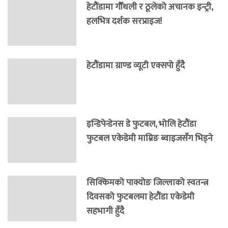
हेटौंडामा गौँथली र ठूलेको अचानक इन्ट्री,
हलभित्र दर्शक सरप्राइज!
हेटौंडामा ग्राण्ड व्यूटी एक्सपो हुँदै
इन्डिपेन्डेनस डे फुटबल, भोलि हेटौंडा
फुटबल एकेडेमी माम्रिङ ब्वाइजसँग भिड्ने
सिक्किमको पाक्योङ जिल्लाको स्वतन्त्र
दिवसको फुटबलमा हेटौंडा एकेडेमी
सहभागी हुँदै